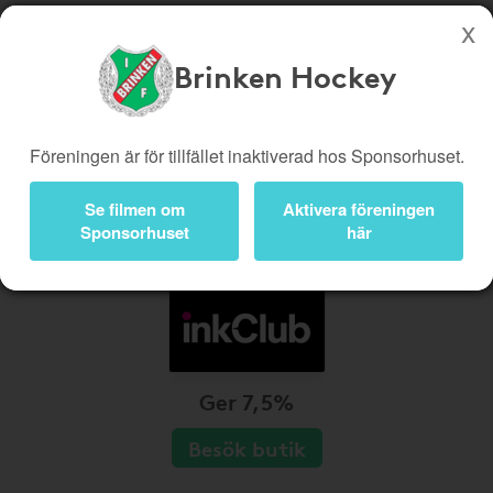
Brinken Hockey
Köp genom denna sida stöttar Brinken Hockey
Butiker
Biobiljetter
Föreningen är för tillfället inaktiverad hos Sponsorhuset.
Presentkort
Kampanjer
Se filmen om
Aktivera föreningen
Bli medlem
Logga in
Sponsorhuset
här
Ger 7,5%
Besök butik