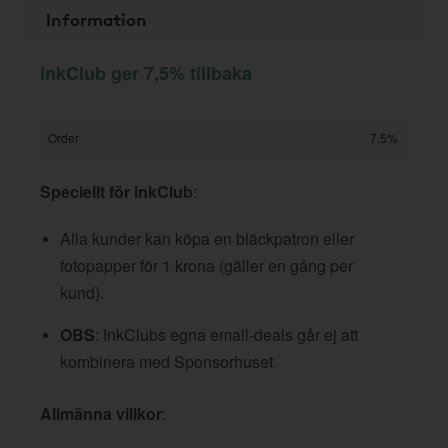
Information
inkClub ger 7,5% tillbaka
Order
7,5%
Speciellt för inkClub
:
Alla kunder kan köpa en bläckpatron eller
fotopapper för 1 krona (gäller en gång per
kund).
OBS
: InkClubs egna email-deals går ej att
kombinera med Sponsorhuset
Allmänna villkor
: