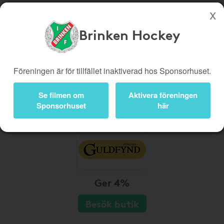
Brinken Hockey
Köp genom denna sida stöttar Brinken Hockey
Butiker
Biobiljetter
Föreningen är för tillfället inaktiverad hos Sponsorhuset.
Presentkort
Kampanjer
Se filmen om
Aktivera föreningen
Bli medlem
Logga in
Sponsorhuset
här
Ger 4%
Besök butik