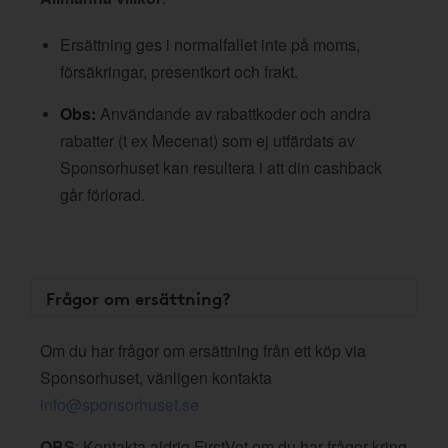
Ersättning ges i normalfallet inte på moms,
försäkringar, presentkort och frakt.
Obs:
Användande av rabattkoder och andra
rabatter (t ex Mecenat) som ej utfärdats av
Sponsorhuset kan resultera i att din cashback
går förlorad.
Frågor om ersättning?
Om du har frågor om ersättning från ett köp via
Sponsorhuset, vänligen kontakta
info@sponsorhuset.se
OBS
: Kontakta aldrig FirstVet om du har frågor kring