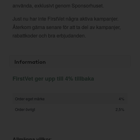
använda, exklusivt genom Sponsorhuset.
Just nu har inte FirstVet några aktiva kampanjer.
Återkom gärna senare för att ta del av kampanjer,
rabattkoder och bra erbjudanden.
Information
FirstVet ger upp till 4% tillbaka
Order eget märke
4%
Order övrigt
2,5%
Allmänna villkor
: