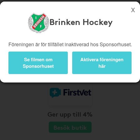
Brinken Hockey
Köp genom denna sida stöttar Brinken Hockey
Butiker
Biobiljetter
Föreningen är för tillfället inaktiverad hos Sponsorhuset.
Presentkort
Kampanjer
Se filmen om
Aktivera föreningen
Bli medlem
Logga in
Sponsorhuset
här
Ger upp till 4%
Besök butik