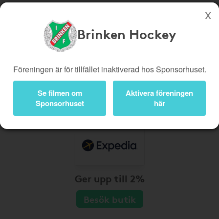
Brinken Hockey
Köp genom denna sida stöttar Brinken Hockey
Butiker
Biobiljetter
Föreningen är för tillfället inaktiverad hos Sponsorhuset.
Presentkort
Kampanjer
Se filmen om
Aktivera föreningen
Bli medlem
Logga in
Sponsorhuset
här
Ger upp till 2%
Besök butik