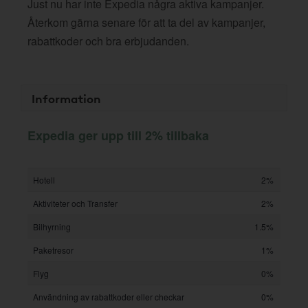
Just nu har inte Expedia några aktiva kampanjer.
Återkom gärna senare för att ta del av kampanjer,
rabattkoder och bra erbjudanden.
Information
Expedia ger upp till 2% tillbaka
Hotell
2%
Aktiviteter och Transfer
2%
Bilhyrning
1.5%
Paketresor
1%
Flyg
0%
Användning av rabattkoder eller checkar
0%