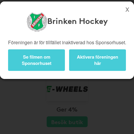
Brinken Hockey
Köp genom denna sida stöttar Brinken Hockey
Butiker
Biobiljetter
Föreningen är för tillfället inaktiverad hos Sponsorhuset.
Presentkort
Kampanjer
Se filmen om
Aktivera föreningen
Bli medlem
Logga in
Sponsorhuset
här
Ger 4%
Besök butik