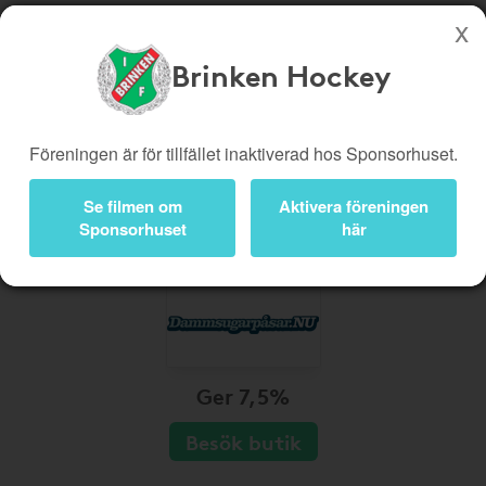
Brinken Hockey
Köp genom denna sida stöttar Brinken Hockey
Butiker
Biobiljetter
Föreningen är för tillfället inaktiverad hos Sponsorhuset.
Presentkort
Kampanjer
Se filmen om
Aktivera föreningen
Bli medlem
Logga in
Sponsorhuset
här
Ger 7,5%
Besök butik