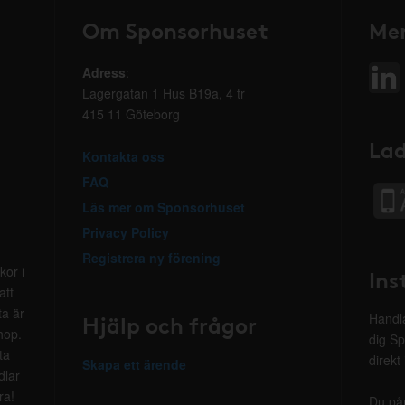
Om Sponsorhuset
Mer
Adress
:
Lagergatan 1 Hus B19a, 4 tr
415 11 Göteborg
Lad
Kontakta oss
FAQ
Läs mer om Sponsorhuset
Privacy Policy
Registrera ny förening
kor i
Ins
att
ta är
Hjälp och frågor
Handla
hop.
dig Sp
ta
direkt
Skapa ett ärende
dlar
ra!
Du på