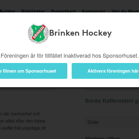
Butiker
Biobiljetter
Presentkort
Kampanjer
Har du före
Brinken Hockey
Ger 5%
Besök butik
Föreningen är för tillfället inaktiverad hos Sponsorhuset.
e filmen om Sponsorhuset
Aktivera föreningen här
Information
Borås Kafferosteri g
iet där hantverket och
ar alltid efter den bästa
Order
affet från plantage till
Allmänna villkor
: