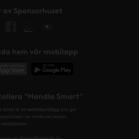
 av Sponsorhuset
da hem vår mobilapp
tallera "Handla Smart"
 Smart är ett webbläsartillägg som ger
onsorhuset i en minifierad version,
 i webbläsaren.
minns om Sponsorhuset när du