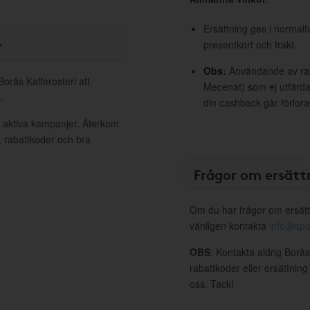
Ersättning ges i normalf
r
presentkort och frakt.
Obs:
Användande av raba
Borås Kafferosteri att
Mecenat) som ej utfärdat
.
din cashback går förlora
a aktiva kampanjer. Återkom
, rabattkoder och bra
Frågor om ersätt
Om du har frågor om ersätt
vänligen kontakta
info@spo
OBS
: Kontakta aldrig Borås
rabattkoder eller ersättnin
oss. Tack!