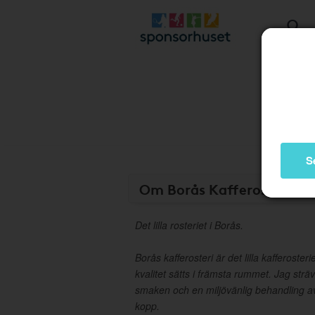
S
Om Borås Kafferosteri
Det lilla rosteriet i Borås.
Borås kafferosteri är det lilla kafferoster
kvalitet sätts i främsta rummet. Jag sträv
smaken och en miljövänlig behandling av k
kopp.