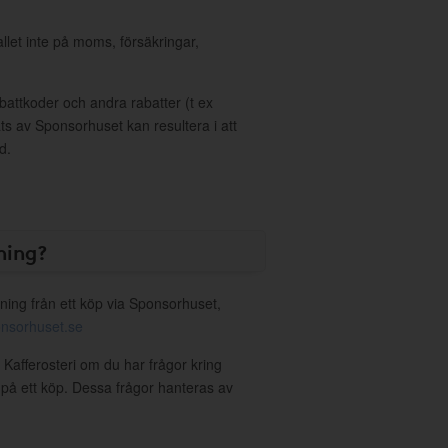
allet inte på moms, försäkringar,
ttkoder och andra rabatter (t ex
s av Sponsorhuset kan resultera i att
d.
ning?
ning från ett köp via Sponsorhuset,
nsorhuset.se
 Kafferosteri om du har frågor kring
g på ett köp. Dessa frågor hanteras av