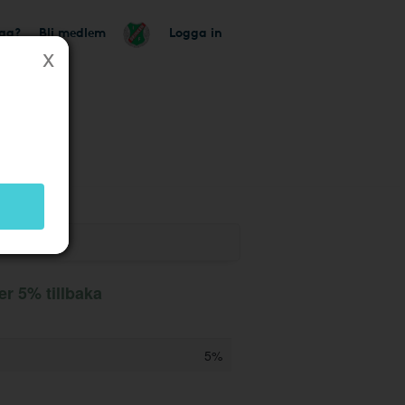
tag?
Bli medlem
Logga in
er 5% tillbaka
5%