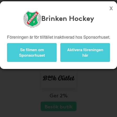
Brinken Hockey
Köp genom denna sida stöttar Brinken Hockey
Butiker
Biobiljetter
Föreningen är för tillfället inaktiverad hos Sponsorhuset.
Presentkort
Kampanjer
Se filmen om
Aktivera föreningen
Bli medlem
Logga in
Sponsorhuset
här
Ger 2%
Besök butik