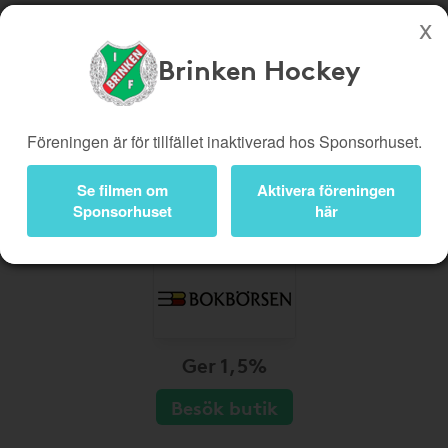
Brinken Hockey
Köp genom denna sida stöttar Brinken Hockey
Butiker
Biobiljetter
Föreningen är för tillfället inaktiverad hos Sponsorhuset.
Presentkort
Kampanjer
Se filmen om
Aktivera föreningen
Bli medlem
Logga in
Sponsorhuset
här
Ger 1,5%
Besök butik