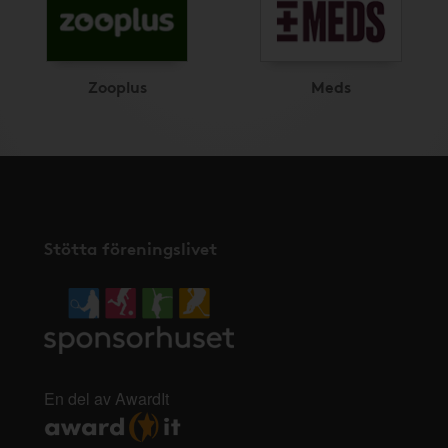
Zooplus
Meds
Stötta föreningslivet
En del av AwardIt