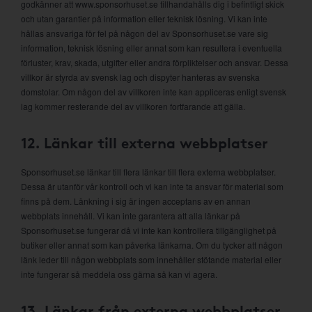
godkänner att www.sponsorhuset.se tillhandahålls dig i befintligt skick
och utan garantier på information eller teknisk lösning. Vi kan inte
hållas ansvariga för fel på någon del av Sponsorhuset.se vare sig
information, teknisk lösning eller annat som kan resultera i eventuella
förluster, krav, skada, utgifter eller andra förpliktelser och ansvar. Dessa
villkor är styrda av svensk lag och dispyter hanteras av svenska
domstolar. Om någon del av villkoren inte kan appliceras enligt svensk
lag kommer resterande del av villkoren fortfarande att gälla.
12. Länkar till externa webbplatser
Sponsorhuset.se länkar till flera länkar till flera externa webbplatser.
Dessa är utanför vår kontroll och vi kan inte ta ansvar för material som
finns på dem. Länkning i sig är ingen acceptans av en annan
webbplats innehåll. Vi kan inte garantera att alla länkar på
Sponsorhuset.se fungerar då vi inte kan kontrollera tillgänglighet på
butiker eller annat som kan påverka länkarna. Om du tycker att någon
länk leder till någon webbplats som innehåller stötande material eller
inte fungerar så meddela oss gärna så kan vi agera.
13. Länkar från externa webbplatser