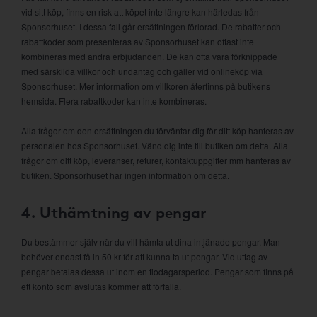
vid sitt köp, finns en risk att köpet inte längre kan härledas från
Sponsorhuset. I dessa fall går ersättningen förlorad. De rabatter och
rabattkoder som presenteras av Sponsorhuset kan oftast inte
kombineras med andra erbjudanden. De kan ofta vara förknippade
med särskilda villkor och undantag och gäller vid onlineköp via
Sponsorhuset. Mer information om villkoren återfinns på butikens
hemsida. Flera rabattkoder kan inte kombineras.
Alla frågor om den ersättningen du förväntar dig för ditt köp hanteras av
personalen hos Sponsorhuset. Vänd dig inte till butiken om detta. Alla
frågor om ditt köp, leveranser, returer, kontaktuppgifter mm hanteras av
butiken. Sponsorhuset har ingen information om detta.
4. Uthämtning av pengar
Du bestämmer själv när du vill hämta ut dina intjänade pengar. Man
behöver endast få in 50 kr för att kunna ta ut pengar. Vid uttag av
pengar betalas dessa ut inom en tiodagarsperiod. Pengar som finns på
ett konto som avslutas kommer att förfalla.