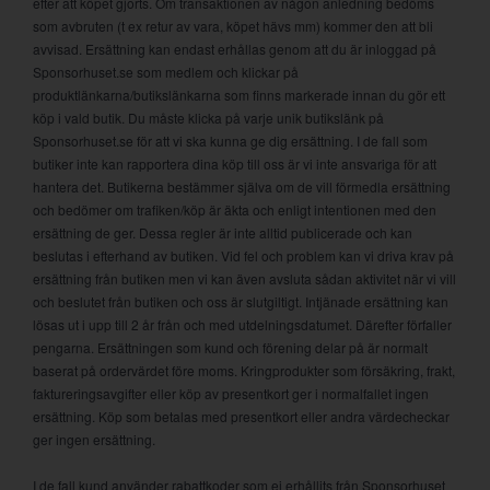
efter att köpet gjorts. Om transaktionen av någon anledning bedöms
som avbruten (t ex retur av vara, köpet hävs mm) kommer den att bli
avvisad. Ersättning kan endast erhållas genom att du är inloggad på
Sponsorhuset.se som medlem och klickar på
produktlänkarna/butikslänkarna som finns markerade innan du gör ett
köp i vald butik. Du måste klicka på varje unik butikslänk på
Sponsorhuset.se för att vi ska kunna ge dig ersättning. I de fall som
butiker inte kan rapportera dina köp till oss är vi inte ansvariga för att
hantera det. Butikerna bestämmer själva om de vill förmedla ersättning
och bedömer om trafiken/köp är äkta och enligt intentionen med den
ersättning de ger. Dessa regler är inte alltid publicerade och kan
beslutas i efterhand av butiken. Vid fel och problem kan vi driva krav på
ersättning från butiken men vi kan även avsluta sådan aktivitet när vi vill
och beslutet från butiken och oss är slutgiltigt. Intjänade ersättning kan
lösas ut i upp till 2 år från och med utdelningsdatumet. Därefter förfaller
pengarna. Ersättningen som kund och förening delar på är normalt
baserat på ordervärdet före moms. Kringprodukter som försäkring, frakt,
faktureringsavgifter eller köp av presentkort ger i normalfallet ingen
ersättning. Köp som betalas med presentkort eller andra värdecheckar
ger ingen ersättning.
I de fall kund använder rabattkoder som ej erhållits från Sponsorhuset