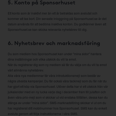
5. Konto på Sponsorhuset
Ett konto som är inaktivt mer än ett år betraktas som avslutat och
kommer att tas bort. Din senaste inloggning på Sponsorhuset.se är det
datum används för att bedöma inaktiva konton. Du godkänner även att
Sponsorhuset.se kan skicka relevanta nyhetsbrev till dig.
6. Nyhetsbrev och marknadsföring
Du som medlem hos Sponsorhuset kan under "mina sidor" hantera
dina inställningar och vilka utskick du vill ta emot.
När du registrerar dig som ny medlem så får du välja om du vill ta emot
vårt allmänna nyhetsbrev.
Alla våra nya medlemmar får våra introduktionsmejl som består av
några utvalda kampanjer. Du får också våra tackmejl som du får när du
har gjort ett köp via Sponsorhuset. Utöver detta har vi ett utskick från vår
julkalender med en ny lucka varje dag i december fram till julafton och
även våra prio-mejl som vi skickar ut vid enstaka tillfällen, dessa kan du
stänga av under "mina sidor". SMS-marknadsföring skickar vi ut om du
har registrerat ditt mobilnummer hos Sponsorhuset. SMS kan du enkelt
avsluta genom att följa instruktionerna i våra SMS.