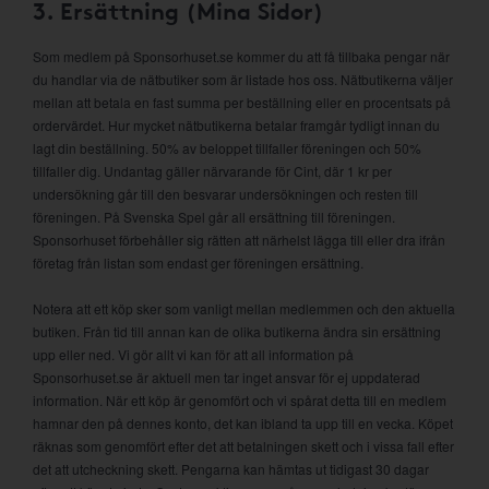
3. Ersättning (Mina Sidor)
Som medlem på Sponsorhuset.se kommer du att få tillbaka pengar när
du handlar via de nätbutiker som är listade hos oss. Nätbutikerna väljer
mellan att betala en fast summa per beställning eller en procentsats på
ordervärdet. Hur mycket nätbutikerna betalar framgår tydligt innan du
lagt din beställning. 50% av beloppet tillfaller föreningen och 50%
tillfaller dig. Undantag gäller närvarande för Cint, där 1 kr per
undersökning går till den besvarar undersökningen och resten till
föreningen. På Svenska Spel går all ersättning till föreningen.
Sponsorhuset förbehåller sig rätten att närhelst lägga till eller dra ifrån
företag från listan som endast ger föreningen ersättning.
Notera att ett köp sker som vanligt mellan medlemmen och den aktuella
butiken. Från tid till annan kan de olika butikerna ändra sin ersättning
upp eller ned. Vi gör allt vi kan för att all information på
Sponsorhuset.se är aktuell men tar inget ansvar för ej uppdaterad
information. När ett köp är genomfört och vi spårat detta till en medlem
hamnar den på dennes konto, det kan ibland ta upp till en vecka. Köpet
räknas som genomfört efter det att betalningen skett och i vissa fall efter
det att utcheckning skett. Pengarna kan hämtas ut tidigast 30 dagar