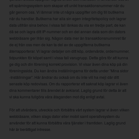
ett spårningssystem som skapar ett unikt transaktionsnummer när du
går genom oss. Vi lämnar inte ut några uppgifter om dig till butikerna
när du handlar. Butikerna har alla sin egen integritetspolicy och lagrar
data utifrån sina behov. I vissa fall länkas du via en tredje part, de kan
då se och lagra ditt IP-nummer och en del annan data som din dators
webbläsare ger ifrån sig. Någon data mer än transaktionsnummret får
de ej från oss men de kan ta del av de uppgifterna butikerna
återrapporterar. Vi lagrar detaljer om ditt köp, ordervärde, ordernummer,
tidpunkten för köpet samt i vissa fall varugrupp. Detta görs för att kunna
ge dig och din förening korrekt provision. Vi visar även dina köp på din
föreningssida. Du kan ändra inställningarna för detta under ”Mina sidor
-Inställningar”. Här ändrar du också om du inte vill ha mejl där ditt
senaste köp redovisas. Om du rapporterar ett saknat köp lagrar vi även
dina kommentarer tills ärendet är avklarat. Laglig grund för detta är att
vi ska kunna fullgöra våra åtaganden mot dig enligt avtal.
För att utvärdera, utveckla och förbättra vårt system lagrar vi även vilken
webbläsare, vilken slags dator eller mobil samt operativsystem du
använder för att kunna förbättra våra tjänster i framtiden. Laglig grund
här är berättigat intresse.