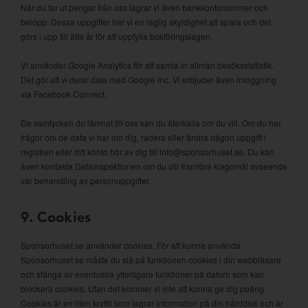
När du tar ut pengar från oss lagrar vi även bankkontonummer och
belopp. Dessa uppgifter har vi en laglig skyldighet att spara och det
görs i upp till åtta år för att uppfylla bokföringslagen.
Vi använder Google Analytics för att samla in allmän besöksstatistik.
Det gör att vi delar data med Google Inc. Vi erbjuder även inloggning
via Facebook Connect.
De samtycken du lämnat till oss kan du återkalla om du vill. Om du har
frågor om de data vi har om dig, radera eller ändra någon uppgift i
registren eller ditt konto hör av dig till info@sponsorhuset.se. Du kan
även kontakta Datainspektionen om du vill framföra klagomål avseende
vår behandling av personuppgifter.
9. Cookies
Sponsorhuset.se använder cookies. För att kunna använda
Sponsorhuset.se måste du slå på funktionen cookies i din webbläsare
och stänga av eventuella ytterligare funktioner på datorn som kan
blockera cookies. Utan det kommer vi inte att kunna ge dig poäng.
Cookies är en liten textfil som lagrar information på din hårddisk och är