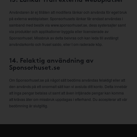
Användaren är ej tillåten att modifiera länkar och använda för eget bruk
på externa webbplatser. Sponsorhusets länkar får endast användas i
samband med besök via www.sponsorhuset.se, dess systersajter samt
via produkter och applikationer byggda eller licensierade av
Sponsorhuset. Missbruk av detta beivras och kan leda till avstängt
användarkonto och fruset saldo, eller t om raderade köp.
14. Felaktig användning av
Sponsorhuset.se
Om Sponsorhuset.se på något sätt bedöms användas felaktigt eller att
den används på ett onormalt sätt kan vi avsluta ditt konto. Detta innebär
att inga pengar betalas ut samt att även intjänade pengar kan komma
att krävas åter om missbruk uppdagas i efterhand. Du accepterar att vår
bedömning är slutgiltig.