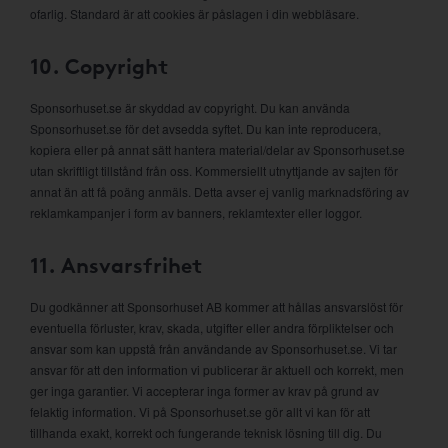
ofarlig. Standard är att cookies är påslagen i din webbläsare.
10. Copyright
Sponsorhuset.se är skyddad av copyright. Du kan använda
Sponsorhuset.se för det avsedda syftet. Du kan inte reproducera,
kopiera eller på annat sätt hantera material/delar av Sponsorhuset.se
utan skriftligt tillstånd från oss. Kommersiellt utnyttjande av sajten för
annat än att få poäng anmäls. Detta avser ej vanlig marknadsföring av
reklamkampanjer i form av banners, reklamtexter eller loggor.
11. Ansvarsfrihet
Du godkänner att Sponsorhuset AB kommer att hållas ansvarslöst för
eventuella förluster, krav, skada, utgifter eller andra förpliktelser och
ansvar som kan uppstå från användande av Sponsorhuset.se. Vi tar
ansvar för att den information vi publicerar är aktuell och korrekt, men
ger inga garantier. Vi accepterar inga former av krav på grund av
felaktig information. Vi på Sponsorhuset.se gör allt vi kan för att
tillhanda exakt, korrekt och fungerande teknisk lösning till dig. Du