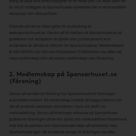
aldrig att sälja dina personuppgifter till en tredje part. Du väljer själv om
du vill bli mottagare av Sponsorhusets nyhetsbrev där vi sammanställer
kampanjer från våra partners.
Följande allmänna villkor gäller för användning av
www.sponsorhuset.se. Genom att bli medlem på Sponsorhuset.se så
godkänner och accepterar du [fysisk eller juridisk person] som
användare de allmänna villkoren för Sponsorhuset.se. Medlemskapet
är helt GRATIS och helt utan förpliktelser! Vi förbehåller oss rätten att
neka medlemskap eller att avsluta medlemskap utan förvarning.
2. Medlemskap på Sponsorhuset.se
(Förening)
Genom att anmäla sin förening hos Sponsorhuset blir föreningen
automatiskt medlem. Ett medlemskap innebär att bägge parterna har
rätt att använda varandras varumärken i tryck och skrift i sin
marknadsföring. Genom att föreningen aktiveras på Sponsorhuset
godkänner föreningen att de kan synas och marknadsföras tillsammans
med alla de partners som Sponsorhuset väljer att samarbeta med.
Sponsorhuset äger rätt att skänka pengar till föreningen via olika