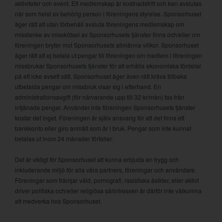
aktiviteter och event. Ett medlemskap är kostnadsfritt och kan avslutas
när som helst av behörig person i föreningens styrelse. Sponsorhuset
äger rätt att utan förbehåll avsluta föreningens medlemskap om
misstanke av misskötsel av Sponsorhusets tjänster finns och/eller om
föreningen bryter mot Sponsorhusets allmänna villkor. Sponsorhuset
äger rätt att ej betala ut pengar till föreningen om medlem i föreningen
missbrukar Sponsorhusets tjänster för att erhålla ekonomiska fördelar
på ett icke avsett sätt. Sponsorhuset äger även rätt kräva tillbaka
utbetalda pengar om missbruk visar sig i efterhand. En
administrationsavgift (för närvarande upp till 32 kr/mån) tas från
intjänade pengar. Använder inte föreningen Sponsorhusets tjänster
kostar det inget. Föreningen är själv ansvarig för att det finns ett
bankkonto eller giro anmält som är i bruk. Pengar som inte kunnat
betalas ut inom 24 månader förfaller.
Det är viktigt för Sponsorhuset att kunna erbjuda en trygg och
inkluderande miljö för alla våra partners, föreningar och användare.
Föreningar som främjar våld, pornografi, rasistiska åsikter, eller aktivt
driver politiska och/eller religiösa särintressen är därför inte välkomna
att medverka hos Sponsorhuset.