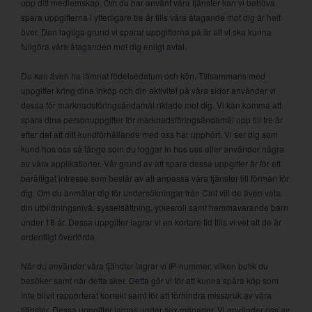
upp ditt medlemskap. Om du har använt våra tjänster kan vi behöva
spara uppgifterna i ytterligare tre år tills våra åtagande mot dig är helt
över. Den lagliga grund vi sparar uppgifterna på är att vi ska kunna
fullgöra våra åtaganden mot dig enligt avtal.
Du kan även ha lämnat födelsedatum och kön. Tillsammans med
uppgifter kring dina inköp och din aktivitet på våra sidor använder vi
dessa för marknadsföringsändamål riktade mot dig. Vi kan komma att
spara dina personuppgifter för marknadsföringsändamål upp till tre år
efter det att ditt kundförhållande med oss har upphört. Vi ser dig som
kund hos oss så länge som du loggar in hos oss eller använder några
av våra applikationer. Vår grund av att spara dessa uppgifter är för ett
berättigat intresse som består av att anpassa våra tjänster till förmån för
dig. Om du anmäler dig för undersökningar från Cint vill de även veta
din utbildningsnivå, sysselsättning, yrkesroll samt hemmavarande barn
under 18 år. Dessa uppgifter lagrar vi en kortare tid tills vi vet att de är
ordentligt överförda.
När du använder våra tjänster lagrar vi IP-nummer, vilken butik du
besöker samt när detta sker. Detta gör vi för att kunna spåra köp som
inte blivit rapporterat korrekt samt för att förhindra missbruk av våra
tjänster. Dessa uppgifter lagras under sex månader. Vi använder oss av