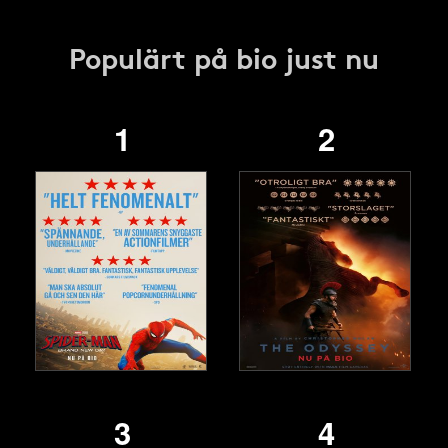
Populärt på bio just nu
1
2
3
4