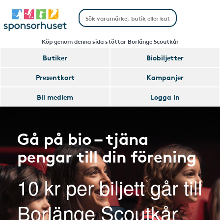
Köp genom denna sida stöttar Borlänge Scoutkår
Butiker
Biobiljetter
Presentkort
Kampanjer
Bli medlem
Logga in
Gå på bio – tjäna
pengar till din förening
10 kr per biljett går till
Borlänge Scoutkår