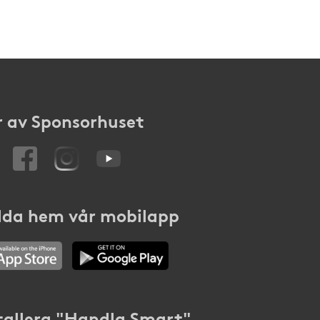
 av Sponsorhuset
da hem vår mobilapp
tallera "Handla Smart"