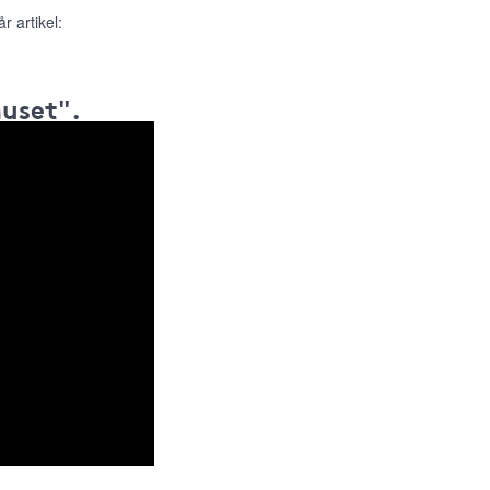
r artikel:
huset".