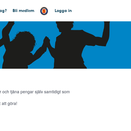
tag?
Bli medlem
Logga in
 och tjäna pengar själv samtidigt som
 att göra!