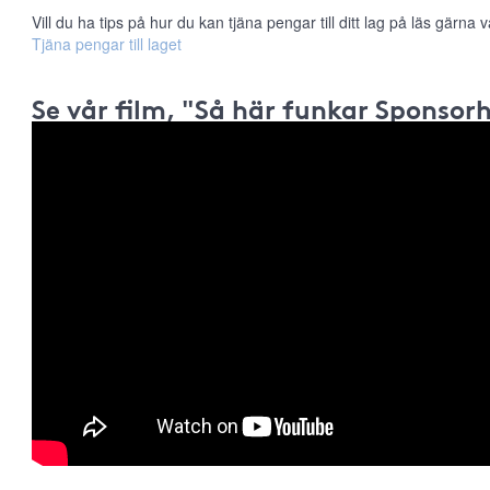
Vill du ha tips på hur du kan tjäna pengar till ditt lag på läs gärna vå
Tjäna pengar till laget
Se vår film, "Så här funkar Sponsor