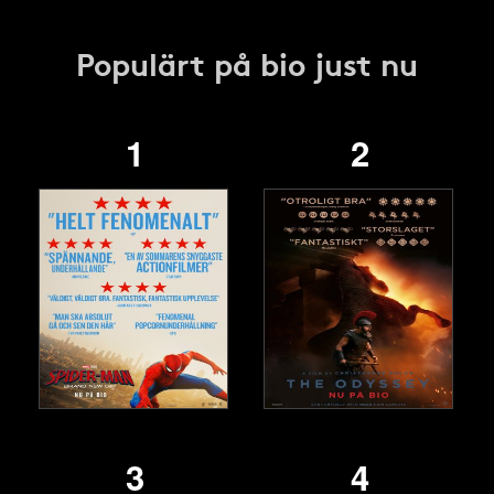
Populärt på bio just nu
1
2
3
4