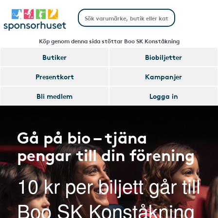
Köp genom denna sida stöttar Boo SK Konståkning
Butiker
Biobiljetter
Presentkort
Kampanjer
Bli medlem
Logga in
Gå på bio – tjäna
pengar till din förening
10 kr per biljett går till
Boo SK Konståkning