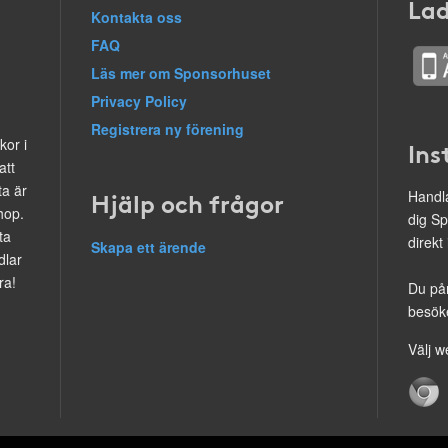
Lad
Kontakta oss
FAQ
Läs mer om Sponsorhuset
Privacy Policy
Registrera ny förening
kor i
Ins
att
ta är
Hjälp och frågor
Handla
hop.
dig Sp
ta
direkt
Skapa ett ärende
dlar
ra!
Du på
besöke
Välj w