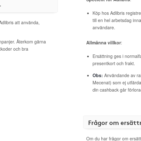
r
Köp hos Adlibris registr
till en hel arbetsdag inn
Adlibris att använda,
användare.
ampanjer. Återkom gärna
Allmänna villkor
:
ttkoder och bra
Ersättning ges i normalf
presentkort och frakt.
Obs:
Användande av raba
Mecenat) som ej utfärdat
din cashback går förlora
Frågor om ersätt
Om du har frågor om ersätt