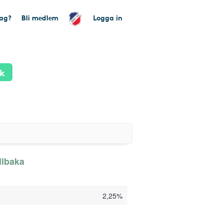
tag?
Bli medlem
Logga in
ik
llbaka
2,25%