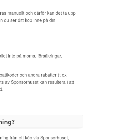
eras manuellt och därför kan det ta upp
an du ser ditt köp inne på din
allet inte på moms, försäkringar,
ttkoder och andra rabatter (t ex
s av Sponsorhuset kan resultera i att
d.
ning?
ning från ett köp via Sponsorhuset,