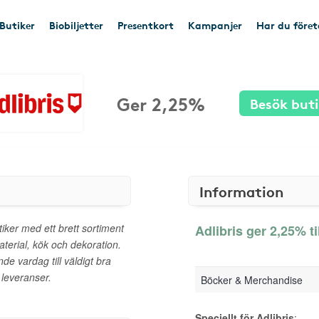
Butiker
Biobiljetter
Presentkort
Kampanjer
Har du före
Ger 2,25%
Besök but
Information
iker med ett brett sortiment
Adlibris ger 2,25% ti
aterial, kök och dekoration.
nde vardag till väldigt bra
 leveranser.
Böcker & Merchandise
Speciellt för Adlibris
: