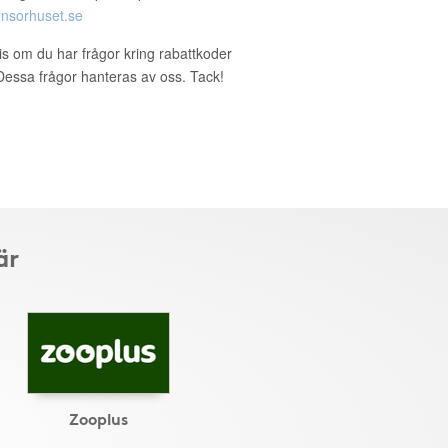
nsorhuset.se
ris om du har frågor kring rabattkoder
. Dessa frågor hanteras av oss. Tack!
är
Zooplus