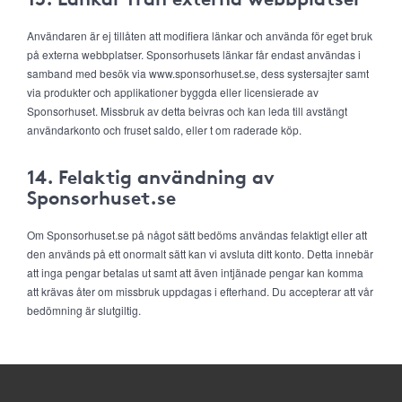
Användaren är ej tillåten att modifiera länkar och använda för eget bruk
på externa webbplatser. Sponsorhusets länkar får endast användas i
samband med besök via www.sponsorhuset.se, dess systersajter samt
via produkter och applikationer byggda eller licensierade av
Sponsorhuset. Missbruk av detta beivras och kan leda till avstängt
användarkonto och fruset saldo, eller t om raderade köp.
14. Felaktig användning av
Sponsorhuset.se
Om Sponsorhuset.se på något sätt bedöms användas felaktigt eller att
den används på ett onormalt sätt kan vi avsluta ditt konto. Detta innebär
att inga pengar betalas ut samt att även intjänade pengar kan komma
att krävas åter om missbruk uppdagas i efterhand. Du accepterar att vår
bedömning är slutgiltig.