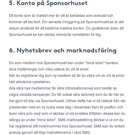
5. Konto på Sponsorhuset
Ett konto som är inaktivt mer än ett år betraktas som avslutat och
kommer att tas bort. Din senaste inloggning på Sponsorhuset.se är det
datum används för att bedöma inaktiva konton. Du godkänner även att
Sponsorhuset.se kan skicka relevanta nyhetsbrev till dig.
6. Nyhetsbrev och marknadsföring
Du som medlem hos Sponsorhuset kan under "mina sidor" hantera
dina inställningar och vilka utskick du vill ta emot.
När du registrerar dig som ny medlem så får du välja om du vill ta emot
vårt allmänna nyhetsbrev.
Alla våra nya medlemmar får våra introduktionsmejl som består av
några utvalda kampanjer. Du får också våra tackmejl som du får när du
har gjort ett köp via Sponsorhuset. Utöver detta har vi ett utskick från vår
julkalender med en ny lucka varje dag i december fram till julafton och
även våra prio-mejl som vi skickar ut vid enstaka tillfällen, dessa kan du
stänga av under "mina sidor". SMS-marknadsföring skickar vi ut om du
har registrerat ditt mobilnummer hos Sponsorhuset. SMS kan du enkelt
avsluta genom att följa instruktionerna i våra SMS.