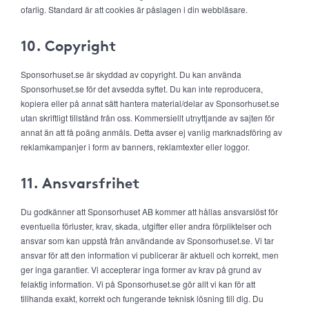
ofarlig. Standard är att cookies är påslagen i din webbläsare.
10. Copyright
Sponsorhuset.se är skyddad av copyright. Du kan använda
Sponsorhuset.se för det avsedda syftet. Du kan inte reproducera,
kopiera eller på annat sätt hantera material/delar av Sponsorhuset.se
utan skriftligt tillstånd från oss. Kommersiellt utnyttjande av sajten för
annat än att få poäng anmäls. Detta avser ej vanlig marknadsföring av
reklamkampanjer i form av banners, reklamtexter eller loggor.
11. Ansvarsfrihet
Du godkänner att Sponsorhuset AB kommer att hållas ansvarslöst för
eventuella förluster, krav, skada, utgifter eller andra förpliktelser och
ansvar som kan uppstå från användande av Sponsorhuset.se. Vi tar
ansvar för att den information vi publicerar är aktuell och korrekt, men
ger inga garantier. Vi accepterar inga former av krav på grund av
felaktig information. Vi på Sponsorhuset.se gör allt vi kan för att
tillhanda exakt, korrekt och fungerande teknisk lösning till dig. Du