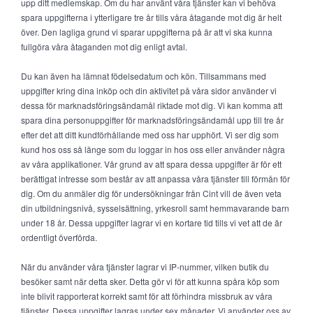
upp ditt medlemskap. Om du har använt våra tjänster kan vi behöva
spara uppgifterna i ytterligare tre år tills våra åtagande mot dig är helt
över. Den lagliga grund vi sparar uppgifterna på är att vi ska kunna
fullgöra våra åtaganden mot dig enligt avtal.
Du kan även ha lämnat födelsedatum och kön. Tillsammans med
uppgifter kring dina inköp och din aktivitet på våra sidor använder vi
dessa för marknadsföringsändamål riktade mot dig. Vi kan komma att
spara dina personuppgifter för marknadsföringsändamål upp till tre år
efter det att ditt kundförhållande med oss har upphört. Vi ser dig som
kund hos oss så länge som du loggar in hos oss eller använder några
av våra applikationer. Vår grund av att spara dessa uppgifter är för ett
berättigat intresse som består av att anpassa våra tjänster till förmån för
dig. Om du anmäler dig för undersökningar från Cint vill de även veta
din utbildningsnivå, sysselsättning, yrkesroll samt hemmavarande barn
under 18 år. Dessa uppgifter lagrar vi en kortare tid tills vi vet att de är
ordentligt överförda.
När du använder våra tjänster lagrar vi IP-nummer, vilken butik du
besöker samt när detta sker. Detta gör vi för att kunna spåra köp som
inte blivit rapporterat korrekt samt för att förhindra missbruk av våra
tjänster. Dessa uppgifter lagras under sex månader. Vi använder oss av