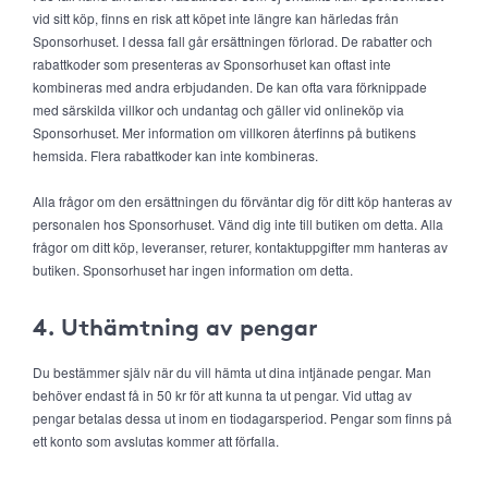
vid sitt köp, finns en risk att köpet inte längre kan härledas från
Sponsorhuset. I dessa fall går ersättningen förlorad. De rabatter och
rabattkoder som presenteras av Sponsorhuset kan oftast inte
kombineras med andra erbjudanden. De kan ofta vara förknippade
med särskilda villkor och undantag och gäller vid onlineköp via
Sponsorhuset. Mer information om villkoren återfinns på butikens
hemsida. Flera rabattkoder kan inte kombineras.
Alla frågor om den ersättningen du förväntar dig för ditt köp hanteras av
personalen hos Sponsorhuset. Vänd dig inte till butiken om detta. Alla
frågor om ditt köp, leveranser, returer, kontaktuppgifter mm hanteras av
butiken. Sponsorhuset har ingen information om detta.
4. Uthämtning av pengar
Du bestämmer själv när du vill hämta ut dina intjänade pengar. Man
behöver endast få in 50 kr för att kunna ta ut pengar. Vid uttag av
pengar betalas dessa ut inom en tiodagarsperiod. Pengar som finns på
ett konto som avslutas kommer att förfalla.