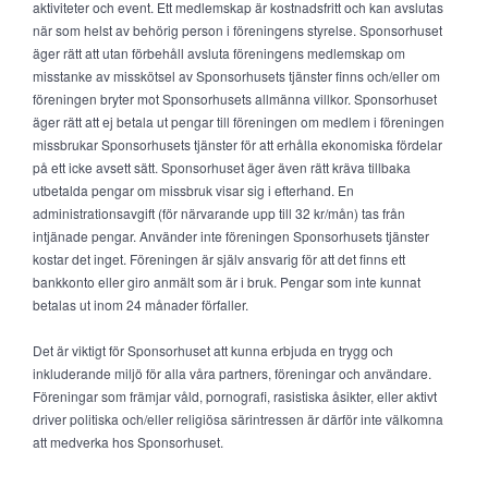
aktiviteter och event. Ett medlemskap är kostnadsfritt och kan avslutas
när som helst av behörig person i föreningens styrelse. Sponsorhuset
äger rätt att utan förbehåll avsluta föreningens medlemskap om
misstanke av misskötsel av Sponsorhusets tjänster finns och/eller om
föreningen bryter mot Sponsorhusets allmänna villkor. Sponsorhuset
äger rätt att ej betala ut pengar till föreningen om medlem i föreningen
missbrukar Sponsorhusets tjänster för att erhålla ekonomiska fördelar
på ett icke avsett sätt. Sponsorhuset äger även rätt kräva tillbaka
utbetalda pengar om missbruk visar sig i efterhand. En
administrationsavgift (för närvarande upp till 32 kr/mån) tas från
intjänade pengar. Använder inte föreningen Sponsorhusets tjänster
kostar det inget. Föreningen är själv ansvarig för att det finns ett
bankkonto eller giro anmält som är i bruk. Pengar som inte kunnat
betalas ut inom 24 månader förfaller.
Det är viktigt för Sponsorhuset att kunna erbjuda en trygg och
inkluderande miljö för alla våra partners, föreningar och användare.
Föreningar som främjar våld, pornografi, rasistiska åsikter, eller aktivt
driver politiska och/eller religiösa särintressen är därför inte välkomna
att medverka hos Sponsorhuset.