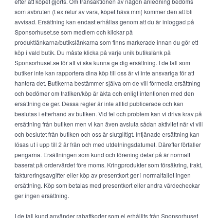
efter att köpet gjorts. Om transaktionen av någon anledning bedöms
som avbruten (t ex retur av vara, köpet hävs mm) kommer den att bli
avvisad. Ersättning kan endast erhållas genom att du är inloggad på
Sponsorhuset.se som medlem och klickar på
produktlänkarna/butikslänkarna som finns markerade innan du gör ett
köp i vald butik. Du måste klicka på varje unik butikslänk på
Sponsorhuset.se för att vi ska kunna ge dig ersättning. I de fall som
butiker inte kan rapportera dina köp till oss är vi inte ansvariga för att
hantera det. Butikerna bestämmer själva om de vill förmedla ersättning
och bedömer om trafiken/köp är äkta och enligt intentionen med den
ersättning de ger. Dessa regler är inte alltid publicerade och kan
beslutas i efterhand av butiken. Vid fel och problem kan vi driva krav på
ersättning från butiken men vi kan även avsluta sådan aktivitet när vi vill
och beslutet från butiken och oss är slutgiltigt. Intjänade ersättning kan
lösas ut i upp till 2 år från och med utdelningsdatumet. Därefter förfaller
pengarna. Ersättningen som kund och förening delar på är normalt
baserat på ordervärdet före moms. Kringprodukter som försäkring, frakt,
faktureringsavgifter eller köp av presentkort ger i normalfallet ingen
ersättning. Köp som betalas med presentkort eller andra värdecheckar
ger ingen ersättning.
I de fall kund använder rabattkoder som ej erhållits från Sponsorhuset