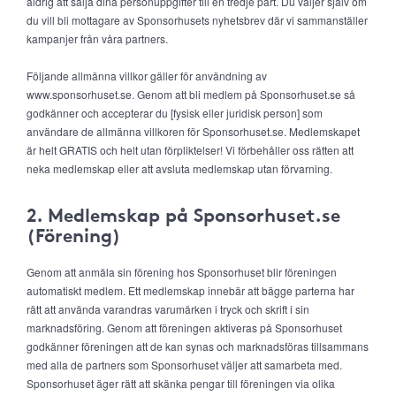
aldrig att sälja dina personuppgifter till en tredje part. Du väljer själv om
du vill bli mottagare av Sponsorhusets nyhetsbrev där vi sammanställer
kampanjer från våra partners.
Följande allmänna villkor gäller för användning av
www.sponsorhuset.se. Genom att bli medlem på Sponsorhuset.se så
godkänner och accepterar du [fysisk eller juridisk person] som
användare de allmänna villkoren för Sponsorhuset.se. Medlemskapet
är helt GRATIS och helt utan förpliktelser! Vi förbehåller oss rätten att
neka medlemskap eller att avsluta medlemskap utan förvarning.
2. Medlemskap på Sponsorhuset.se
(Förening)
Genom att anmäla sin förening hos Sponsorhuset blir föreningen
automatiskt medlem. Ett medlemskap innebär att bägge parterna har
rätt att använda varandras varumärken i tryck och skrift i sin
marknadsföring. Genom att föreningen aktiveras på Sponsorhuset
godkänner föreningen att de kan synas och marknadsföras tillsammans
med alla de partners som Sponsorhuset väljer att samarbeta med.
Sponsorhuset äger rätt att skänka pengar till föreningen via olika