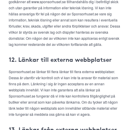
godkänner att www.sponsorhuset.se tillhandahålls dig i befintligt skick
och utan garantier på information eller teknisk lösning. Vi kan inte
hållas ansvariga för fel på någon del av Sponsorhuset.se vare sig
information, teknisk lösning eller annat som kan resultera i eventuella
förluster, krav, skada, utgifter eller andra förpliktelser och ansvar. Dessa
villkor är styrda av svensk lag och dispyter hanteras av svenska
domstolar. Om någon del av villkoren inte kan appliceras enligt svensk
lag kommer resterande del av villkoren fortfarande att gälla.
12. Länkar till externa webbplatser
Sponsorhuset.se länkar till flera länkar till flera externa webbplatser.
Dessa är utanför vår kontroll och vi kan inte ta ansvar för material som
finns på dem. Länkning i sig är ingen acceptans av en annan
webbplats innehåll. Vi kan inte garantera att alla länkar på
Sponsorhuset.se fungerar då vi inte kan kontrollera tillgänglighet på
butiker eller annat som kan påverka länkarna. Om du tycker att någon
länk leder till någon webbplats som innehåller stötande material eller
inte fungerar så meddela oss gärna så kan vi agera.
13. Länkar från externa webbplatser