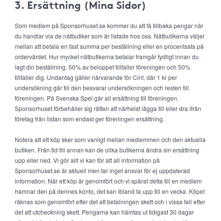
3. Ersättning (Mina Sidor)
Som medlem på Sponsorhuset.se kommer du att få tillbaka pengar när
du handlar via de nätbutiker som är listade hos oss. Nätbutikerna väljer
mellan att betala en fast summa per beställning eller en procentsats på
ordervärdet. Hur mycket nätbutikerna betalar framgår tydligt innan du
lagt din beställning. 50% av beloppet tillfaller föreningen och 50%
tillfaller dig. Undantag gäller närvarande för Cint, där 1 kr per
undersökning går till den besvarar undersökningen och resten till
föreningen. På Svenska Spel går all ersättning till föreningen.
Sponsorhuset förbehåller sig rätten att närhelst lägga till eller dra ifrån
företag från listan som endast ger föreningen ersättning.
Notera att ett köp sker som vanligt mellan medlemmen och den aktuella
butiken. Från tid till annan kan de olika butikerna ändra sin ersättning
upp eller ned. Vi gör allt vi kan för att all information på
Sponsorhuset.se är aktuell men tar inget ansvar för ej uppdaterad
information. När ett köp är genomfört och vi spårat detta till en medlem
hamnar den på dennes konto, det kan ibland ta upp till en vecka. Köpet
räknas som genomfört efter det att betalningen skett och i vissa fall efter
det att utcheckning skett. Pengarna kan hämtas ut tidigast 30 dagar