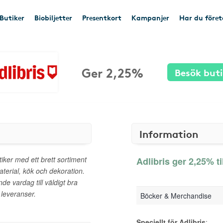
Butiker
Biobiljetter
Presentkort
Kampanjer
Har du före
Ger 2,25%
Besök but
Information
iker med ett brett sortiment
Adlibris ger 2,25% ti
aterial, kök och dekoration.
nde vardag till väldigt bra
 leveranser.
Böcker & Merchandise
Speciellt för Adlibris
: