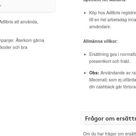
r
Köp hos Adlibris registr
till en hel arbetsdag inn
Adlibris att använda,
användare.
ampanjer. Återkom gärna
Allmänna villkor
:
ttkoder och bra
Ersättning ges i normalf
presentkort och frakt.
Obs:
Användande av raba
Mecenat) som ej utfärdat
din cashback går förlora
Frågor om ersätt
Om du har frågor om ersätt