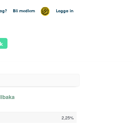
tag?
Bli medlem
Logga in
ik
llbaka
2,25%