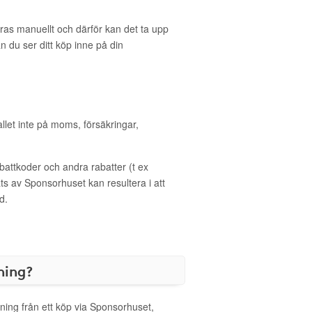
eras manuellt och därför kan det ta upp
an du ser ditt köp inne på din
allet inte på moms, försäkringar,
ttkoder och andra rabatter (t ex
s av Sponsorhuset kan resultera i att
d.
ning?
ning från ett köp via Sponsorhuset,