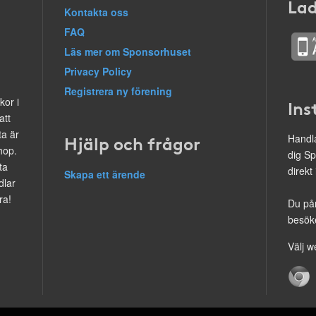
Lad
Kontakta oss
FAQ
Läs mer om Sponsorhuset
Privacy Policy
Registrera ny förening
kor i
Ins
att
ta är
Hjälp och frågor
Handla
hop.
dig Sp
ta
direkt
Skapa ett ärende
dlar
ra!
Du på
besöke
Välj w