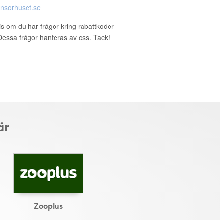
nsorhuset.se
ris om du har frågor kring rabattkoder
. Dessa frågor hanteras av oss. Tack!
är
Zooplus