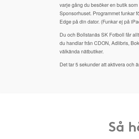
varje gång du besöker en butik som
Sponsorhuset. Programmet funkar fö
Edge på din dator. (Funkar ej på iPa
Du och Bollstanäs SK Fotboll får all
du handlar från CDON, Adlibris, Bo
välkända nätbutiker.
Det tar 5 sekunder att aktivera och är
Så h