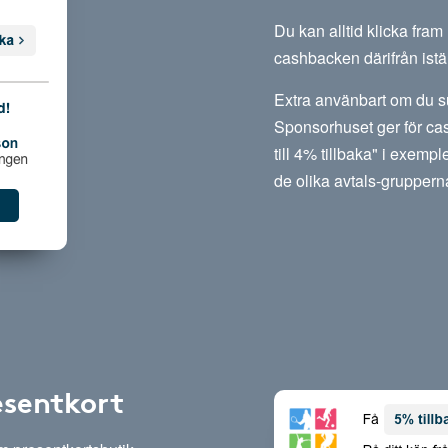
Du kan alltid klicka fra
cashbacken därifrån istäl
Extra använbart om du su
Sponsorhuset ger för cas
till 4% tillbaka" i exempl
de olika avtals-gruppern
esentkort