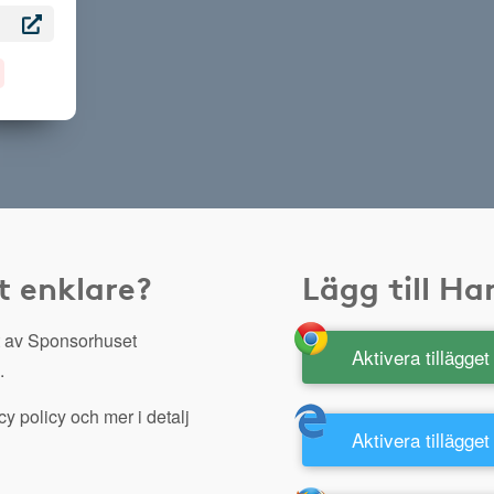
t enklare?
Lägg till H
 av Sponsorhuset
Aktivera tillägge
.
y policy och mer i detalj
Aktivera tillägget