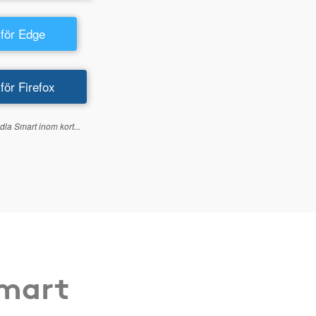
 för Edge
 för Firefox
dla Smart inom kort...
Smart