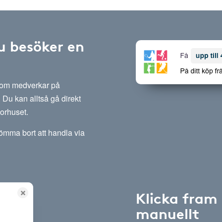
u besöker en
 som medverkar på
Du kan alltså gå direkt
sorhuset.
lömma bort att handla via
Klicka fram
manuellt