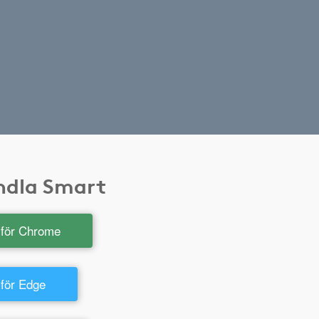
andla Smart
t för Chrome
 för Edge