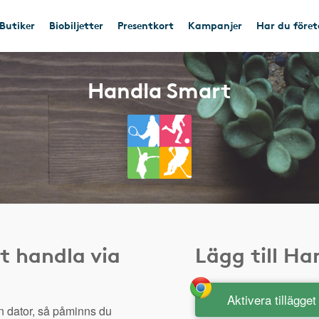
Butiker
Biobiljetter
Presentkort
Kampanjer
Har du före
Handla Smart
t handla via
Lägg till H
Aktivera tillägge
n dator, så påminns du