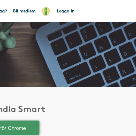
tag?
Bli medlem
Logga in
andla Smart
t för Chrome