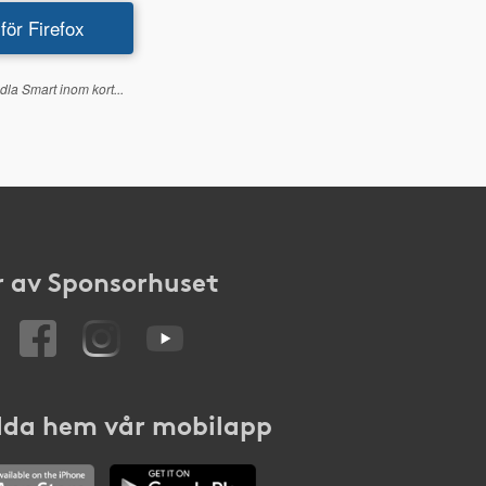
 för Firefox
dla Smart inom kort...
 av Sponsorhuset
da hem vår mobilapp