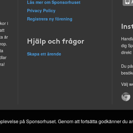
Läs mer om Sponsorhuset
Privacy Policy
Registrera ny förening
kor i
Ins
att
ta är
Hjälp och frågor
Handla
hop.
dig Sp
ta
direkt
Skapa ett ärende
dlar
ra!
Du på
besöke
Välj w
 upplevelse på Sponsorhuset. Genom att fortsätta godkänner du