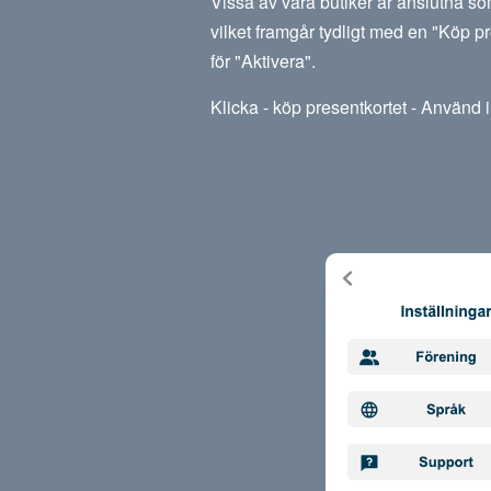
Vissa av våra butiker är anslutna so
vilket framgår tydligt med en "Köp pr
för "Aktivera".
Klicka - köp presentkortet - Använd i 