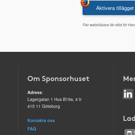
Aktivera tillägget
Fler webbläsare får stöd för Han
Om Sponsorhuset
Mer
Adress
:
Lagergatan 1 Hus B19a, 4 tr
415 11 Göteborg
Lad
Kontakta oss
FAQ