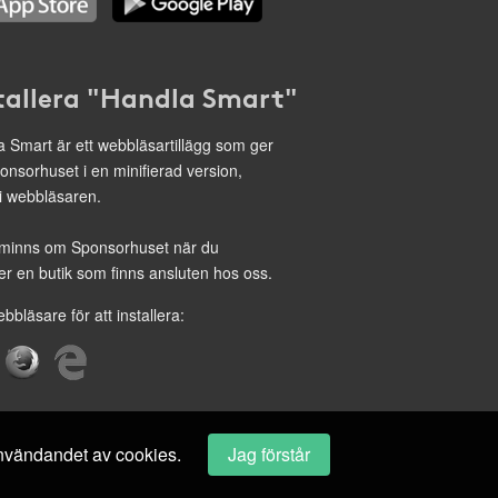
tallera "Handla Smart"
 Smart är ett webbläsartillägg som ger
onsorhuset i en minifierad version,
 i webbläsaren.
minns om Sponsorhuset när du
r en butik som finns ansluten hos oss.
ebbläsare för att installera:
 användandet av cookies.
Jag förstår