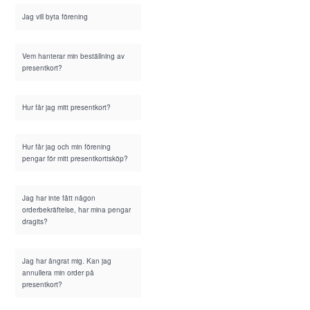
Jag vill byta förening
Vem hanterar min beställning av
presentkort?
Hur får jag mitt presentkort?
Hur får jag och min förening
pengar för mitt presentkorttsköp?
Jag har inte fått någon
orderbekräftelse, har mina pengar
dragits?
Jag har ångrat mig. Kan jag
annullera min order på
presentkort?