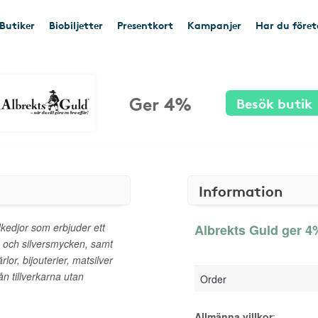
Butiker
Biobiljetter
Presentkort
Kampanjer
Har du före
Ger 4%
Besök butik
Information
kedjor som erbjuder ett
Albrekts Guld ger 4%
- och silversmycken, samt
rlor, bijouterier, matsilver
rån tillverkarna utan
Order
Allmänna villkor
: