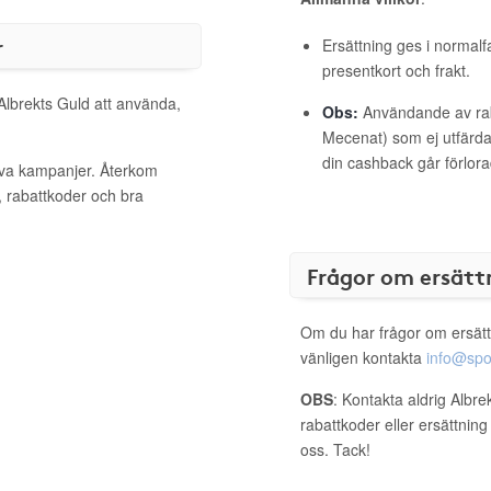
r
Ersättning ges i normalf
presentkort och frakt.
 Albrekts Guld att använda,
Obs:
Användande av raba
Mecenat) som ej utfärdat
din cashback går förlora
tiva kampanjer. Återkom
, rabattkoder och bra
Frågor om ersätt
Om du har frågor om ersätt
vänligen kontakta
info@spo
OBS
: Kontakta aldrig Albre
rabattkoder eller ersättnin
oss. Tack!