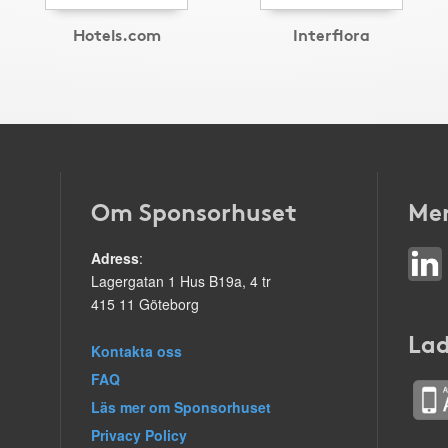
Hotels.com
Interflora
Om Sponsorhuset
Mer
Adress
:
Lagergatan 1 Hus B19a, 4 tr
415 11 Göteborg
Lad
Kontakta oss
FAQ
Läs mer om Sponsorhuset
Privacy Policy