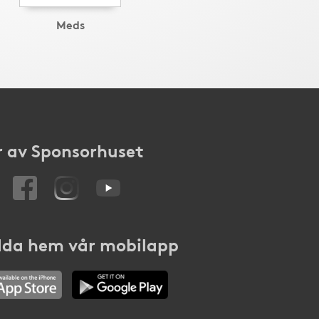
Meds
 av Sponsorhuset
da hem vår mobilapp