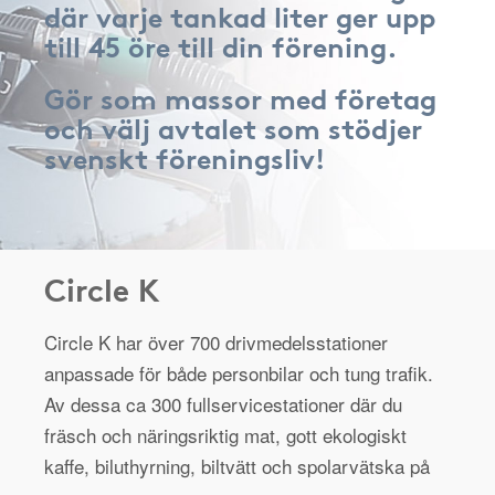
där varje tankad liter ger upp
till 45 öre till din förening.
Gör som massor med företag
och välj avtalet som stödjer
svenskt föreningsliv!
Circle K
Circle K har över 700 drivmedelsstationer
anpassade för både personbilar och tung trafik.
Av dessa ca 300 fullservicestationer där du
fräsch och näringsriktig mat, gott ekologiskt
kaffe, biluthyrning, biltvätt och spolarvätska på