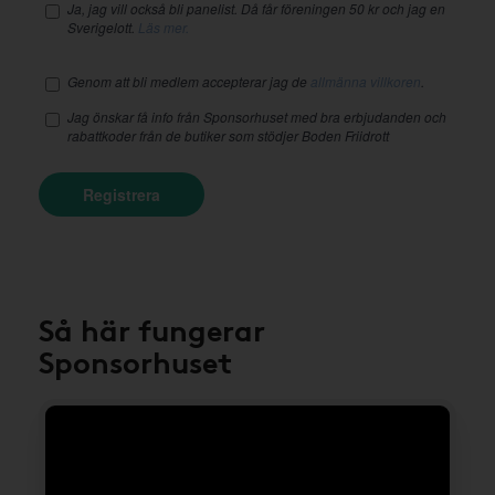
Ja, jag vill också bli panelist. Då får föreningen 50 kr och jag en
Sverigelott.
Läs mer.
Genom att bli medlem accepterar jag de
allmänna villkoren
.
Jag önskar få info från Sponsorhuset med bra erbjudanden och
rabattkoder från de butiker som stödjer Boden Friidrott
Registrera
Så här fungerar
Sponsorhuset