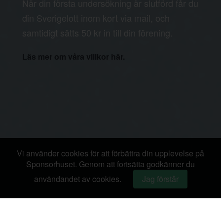
När din första undersökning är slutförd får du
din Sverigelott inom kort via mail, och
samtidigt sätts 50 kr in till din förening.
Läs mer om våra villkor här.
Vi använder cookies för att förbättra din upplevelse på
Sponsorhuset. Genom att fortsätta godkänner du
användandet av cookies.
Jag förstår