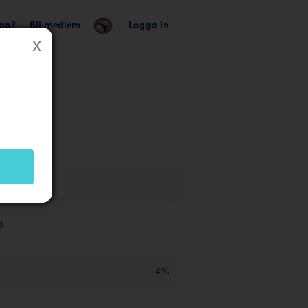
tag?
Bli medlem
Logga in
a
4%