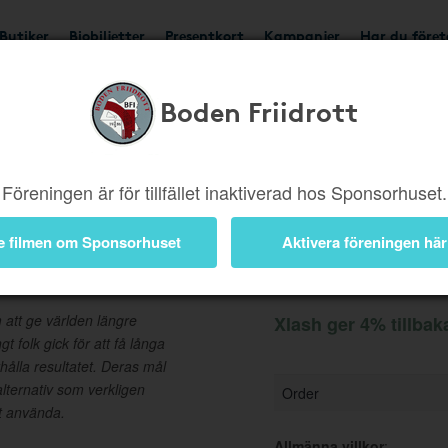
Butiker
Biobiljetter
Presentkort
Kampanjer
Har du före
Boden Friidrott
Ger 4%
Besök butik
Föreningen är för tillfället inaktiverad hos Sponsorhuset.
e filmen om Sponsorhuset
Aktivera föreningen här
Information
att ge världen längre
Xlash ger 4% tillbak
 folk gick för att få långa
rhålla resultatet. Deras mål
alternativ som verkligen
Order
att använda.
Allmänna villkor
: