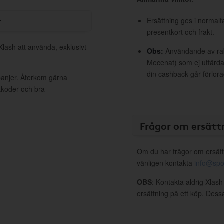
r
Ersättning ges i normalf
presentkort och frakt.
Xlash att använda, exklusivt
Obs:
Användande av raba
Mecenat) som ej utfärdat
din cashback går förlora
panjer. Återkom gärna
ttkoder och bra
Frågor om ersätt
Om du har frågor om ersätt
vänligen kontakta
info@spo
OBS
: Kontakta aldrig Xlash
ersättning på ett köp. Dess