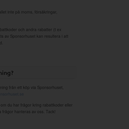
allet inte på moms, försäkringar,
ttkoder och andra rabatter (t ex
s av Sponsorhuset kan resultera i att
d.
ning?
ning från ett köp via Sponsorhuset,
nsorhuset.se
 om du har frågor kring rabattkoder eller
a frågor hanteras av oss. Tack!