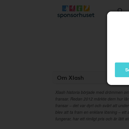
S
Om Xlash
Xlash historia började med drömmen om 
fransar. Redan 2012 märkte dem hur långt
fransar – det var dyrt och svårt att unde
blev att ta fram en enklare lösning – ett 
fungerar, har ett rimligt pris och är lätt 