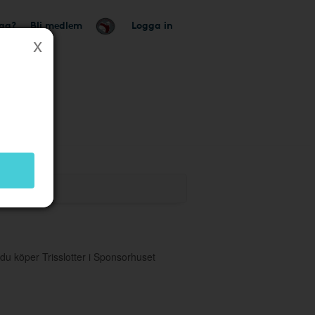
tag?
Bli medlem
Logga in
du köper Trisslotter i Sponsorhuset