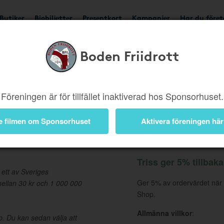
Butiker
Biobiljetter
Presentkort
Kampanjer
Har du före
Boden Friidrott
Ger 5%
Besök butik
Föreningen är för tillfället inaktiverad hos Sponsorhuset.
e filmen om Sponsorhuset
Aktivera föreningen här
Information
Triss ger 5% tillbaka
 ett av Sveriges
Ger 5% av ordervärdet när 
ellan 30 kr och 1 000 000
Shop.
Allmänna villkor
:
p. Du kan sedan välja att