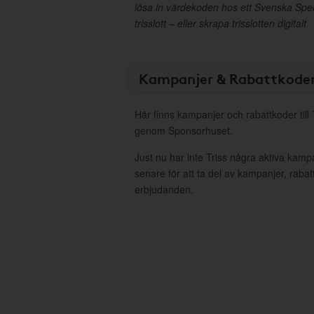
lösa in värdekoden hos ett Svenska Spe
trisslott – eller skrapa trisslotten digitalt
Kampanjer & Rabattkode
Här finns kampanjer och rabattkoder till 
genom Sponsorhuset.
Just nu har inte Triss några aktiva kam
senare för att ta del av kampanjer, raba
erbjudanden.