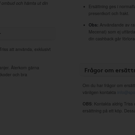
l ombud och hämta ut din
Ersättning ges i normalf
presentkort och frakt.
Obs:
Användande av raba
Mecenat) som ej utfärdat
r
din cashback går förlora
Triss att använda, exklusivt
panjer. Återkom gärna
Frågor om ersätt
ttkoder och bra
Om du har frågor om ersätt
vänligen kontakta
info@spo
OBS
: Kontakta aldrig Triss
ersättning på ett köp. Dess