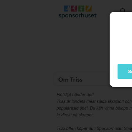
S
Om Triss
Plötsligt händer det!
Triss är landets mest sålda skraplott och
populäraste spel. Du kan vinna belopp m
kr direkt på skrapet.
Trisslotten köper du i Sponsorhuset Sho