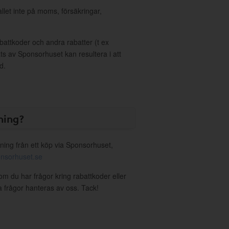
allet inte på moms, försäkringar,
ttkoder och andra rabatter (t ex
s av Sponsorhuset kan resultera i att
d.
ning?
ning från ett köp via Sponsorhuset,
nsorhuset.se
 om du har frågor kring rabattkoder eller
a frågor hanteras av oss. Tack!