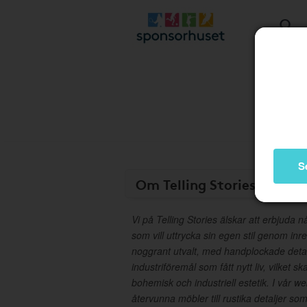
S
Om Telling Stories
Vi på Telling Stories älskar att erbjuda
som vill uttrycka sin egen stil genom inr
noggrant utvalt, med handplockade detal
industriföremål som fått nytt liv, vilket 
bohemisk och industriell estetik. I vår we
återvunna möbler till rustika detaljer so