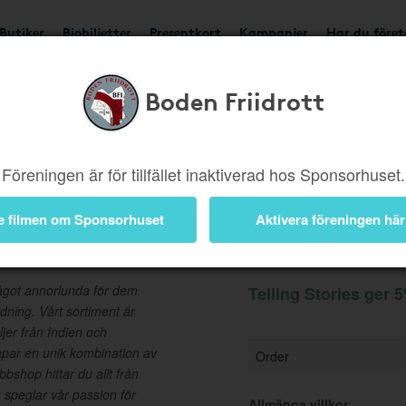
Butiker
Biobiljetter
Presentkort
Kampanjer
Har du före
Boden Friidrott
Ger 5%
Besök butik
Föreningen är för tillfället inaktiverad hos Sponsorhuset.
e filmen om Sponsorhuset
Aktivera föreningen här
Information
 något annorlunda för dem
Telling Stories ger 5
edning. Vårt sortiment är
jer från Indien och
skapar en unik kombination av
Order
bbshop hittar du allt från
m speglar vår passion för
Allmänna villkor
: