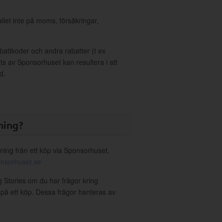
allet inte på moms, försäkringar,
ttkoder och andra rabatter (t ex
s av Sponsorhuset kan resultera i att
d.
ning?
ning från ett köp via Sponsorhuset,
nsorhuset.se
ng Stories om du har frågor kring
g på ett köp. Dessa frågor hanteras av