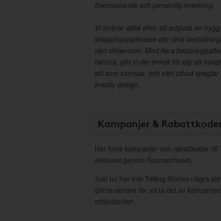
överraskande och personlig inredning.
Vi strävar alltid efter att erbjuda en try
shoppingupplevelse där dina beställnin
vårt showroom. Med flera betalningsalter
faktura, gör vi det enkelt för dig att hand
stil som samsas, och vårt utbud speglar
kreativ design.
Kampanjer & Rabattkode
Här finns kampanjer och rabattkoder till 
exklusivt genom Sponsorhuset.
Just nu har inte Telling Stories några a
gärna senare för att ta del av kampanjer
erbjudanden.