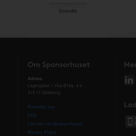
Scandic
Om Sponsorhuset
Mer
Adress
:
Lagergatan 1 Hus B19a, 4 tr
415 11 Göteborg
Lad
Kontakta oss
FAQ
Läs mer om Sponsorhuset
Privacy Policy