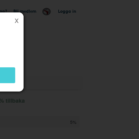
tag?
Bli medlem
Logga in
% tillbaka
5%