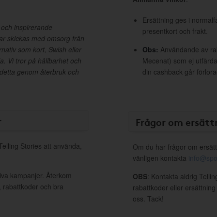
Ersättning ges i normalf
gg och inspirerande
presentkort och frakt.
gar skickas med omsorg från
nativ som kort, Swish eller
Obs:
Användande av raba
la. Vi tror på hållbarhet och
Mecenat) som ej utfärdat
 detta genom återbruk och
din cashback går förlora
r
Frågor om ersätt
Telling Stories att använda,
Om du har frågor om ersätt
vänligen kontakta
info@spo
ktiva kampanjer. Återkom
OBS
: Kontakta aldrig Telli
, rabattkoder och bra
rabattkoder eller ersättnin
oss. Tack!