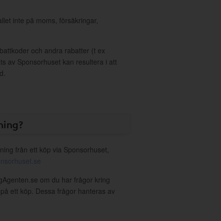
allet inte på moms, försäkringar,
ttkoder och andra rabatter (t ex
s av Sponsorhuset kan resultera i att
d.
ning?
ning från ett köp via Sponsorhuset,
nsorhuset.se
ingAgenten.se om du har frågor kring
g på ett köp. Dessa frågor hanteras av