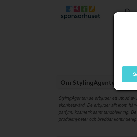
S
Om StylingAgenten.se
StylingAgenten.se erbjuder ett utbud av
skönhetsvård. De erbjuder allt inom hårv
parfym, kosmetik samt tandblekning. De
produktnyheter och breddar kontinuerligt 