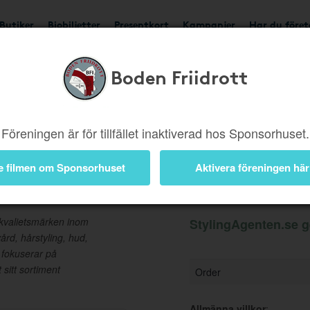
Butiker
Biobiljetter
Presentkort
Kampanjer
Har du före
Boden Friidrott
Ger 2%
Besök butik
Föreningen är för tillfället inaktiverad hos Sponsorhuset.
e filmen om Sponsorhuset
Aktivera föreningen här
Information
 kvalietsmärken inom
StylingAgenten.se g
ård, hårstyling, hud,
 fokuserar på
sitt sortiment
Order
Allmänna villkor
: