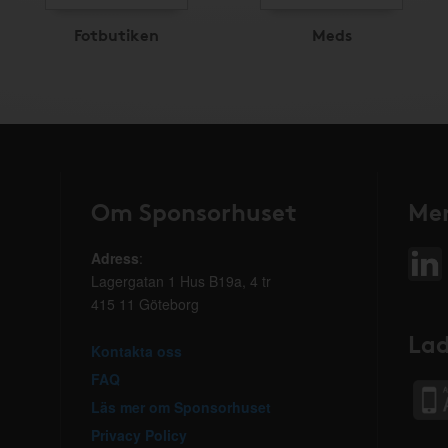
Fotbutiken
Meds
Om Sponsorhuset
Mer
Adress
:
Lagergatan 1 Hus B19a, 4 tr
415 11 Göteborg
Lad
Kontakta oss
FAQ
Läs mer om Sponsorhuset
Privacy Policy