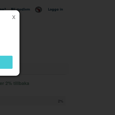
tag?
Bli medlem
Logga in
er 2% tillbaka
2%