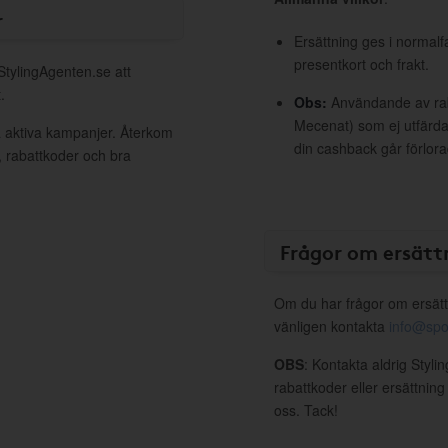
r
Ersättning ges i normalf
presentkort och frakt.
StylingAgenten.se att
.
Obs:
Användande av raba
Mecenat) som ej utfärdat
a aktiva kampanjer. Återkom
din cashback går förlora
, rabattkoder och bra
Frågor om ersätt
Om du har frågor om ersätt
vänligen kontakta
info@spo
OBS
: Kontakta aldrig Styl
rabattkoder eller ersättnin
oss. Tack!