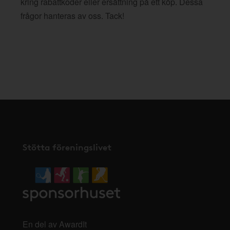
kring rabattkoder eller ersättning på ett köp. Dessa
frågor hanteras av oss. Tack!
Stötta föreningslivet
En del av AwardIt