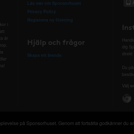
Läs mer om Sponsorhuset
Privacy Policy
Registrera ny förening
kor i
Ins
att
ta är
Hjälp och frågor
Handla
hop.
dig Sp
ta
direkt
Skapa ett ärende
dlar
ra!
Du på
besöke
Välj w
 upplevelse på Sponsorhuset. Genom att fortsätta godkänner du