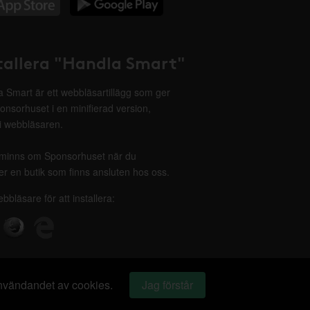
tallera "Handla Smart"
 Smart är ett webbläsartillägg som ger
onsorhuset i en minifierad version,
 i webbläsaren.
minns om Sponsorhuset när du
r en butik som finns ansluten hos oss.
ebbläsare för att installera:
 användandet av cookies.
Jag förstår