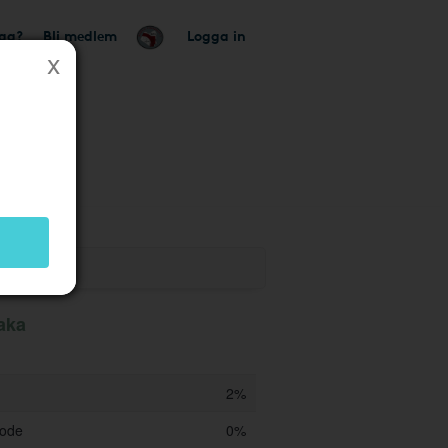
tag?
Bli medlem
Logga in
aka
2%
code
0%