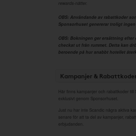
rewards-nätter.
OBS: Användande av rabattkoder som
Sponsorhuset genererar troligt inge
OBS: Bokningen ger ersättning efter d
checkat ut från rummet. Detta kan drö
beroende på hur snabbt hotellet återko
Kampanjer & Rabattkode
Här finns kampanjer och rabattkoder till
exklusivt genom Sponsorhuset.
Just nu har inte Scandic några aktiva k
senare för att ta del av kampanjer, raba
erbjudanden.