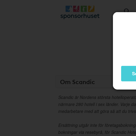
S
Om Scandic
Scandic är Nordens största hotelloperat
närmare 280 hotell i sex länder. Varje d
medarbetare med att göra så att du trivs
Ersättning utgår inte för företagsbokni
bokningar via resebyrå, för Scandic Hote