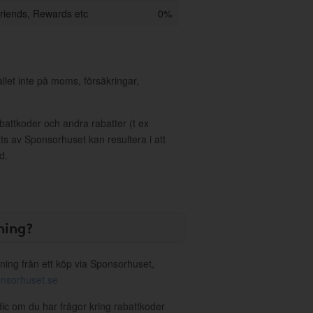
riends, Rewards etc
0%
allet inte på moms, försäkringar,
ttkoder och andra rabatter (t ex
s av Sponsorhuset kan resultera i att
d.
ning?
ning från ett köp via Sponsorhuset,
nsorhuset.se
dic om du har frågor kring rabattkoder