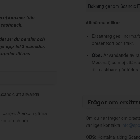
Bokning genom Scandic F
 ej kommer från
Allmänna villkor
:
n cashback.
Ersättning ges i normalf
et att du betalat och
presentkort och frakt.
ja upp till 3 månader,
pplar till oss.
Obs:
Användande av raba
Mecenat) som ej utfärdat
din cashback går förlora
r
 Scandic att använda,
Frågor om ersätt
ampanjer. Återkom gärna
Om du har frågor om ersätt
ttkoder och bra
vänligen kontakta
info@spo
OBS
: Kontakta aldrig Scan