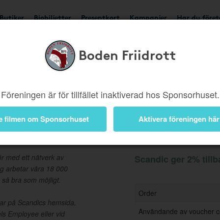
Butiker
Biobiljetter
Presentkort
Kampanjer
Har du före
Boden Friidrott
Ger 2%
Besök butik
Föreningen är för tillfället inaktiverad hos Sponsorhuset.
e filmen om Sponsorhuset
Aktivera föreningen här
Information
ör med ett nätverk av
Scandic ger 2% tillb
ag arbetar våra 18 000
 så bra som möjligt.
Order
ngar på Scandics hemsida,
Användande av voucher 
ls Employee eller vid