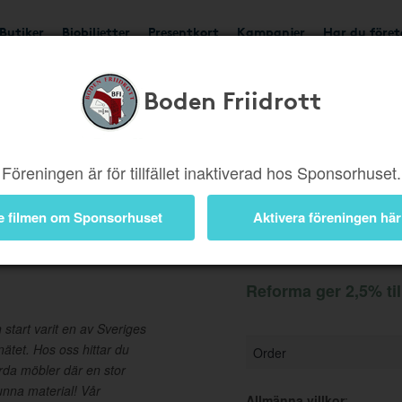
Butiker
Biobiljetter
Presentkort
Kampanjer
Har du före
Boden Friidrott
Ger 2,5%
Besök buti
Föreningen är för tillfället inaktiverad hos Sponsorhuset.
e filmen om Sponsorhuset
Aktivera föreningen här
Information
Reforma ger 2,5% ti
tart varit en av Sveriges
ätet. Hos oss hittar du
Order
värda möbler där en stor
vunna material! Vår
Allmänna villkor
: