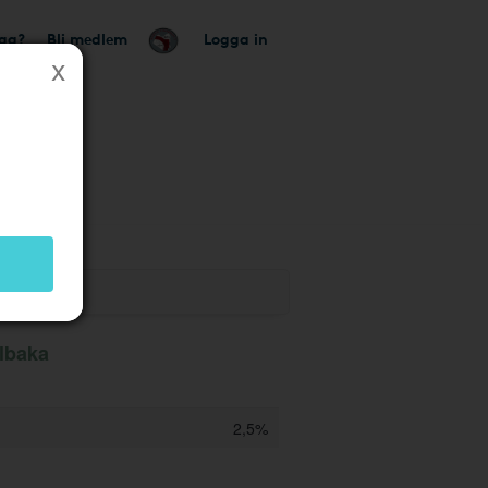
tag?
Bli medlem
Logga in
k
llbaka
2,5%