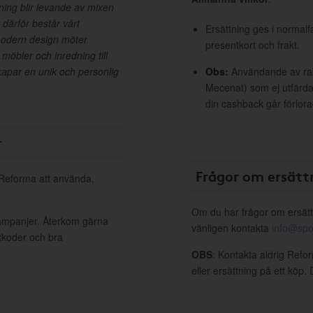
dning blir levande av mixen
därför består vårt
Ersättning ges i normalf
modern design möter
presentkort och frakt.
möbler och inredning till
par en unik och personlig
Obs:
Användande av raba
Mecenat) som ej utfärdat
din cashback går förlora
r
Frågor om ersätt
l Reforma att använda,
Om du har frågor om ersätt
kampanjer. Återkom gärna
vänligen kontakta
info@spo
ttkoder och bra
OBS
: Kontakta aldrig Refo
eller ersättning på ett köp