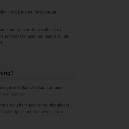
allet inte på moms, försäkringar,
ttkoder och andra rabatter (t ex
s av Sponsorhuset kan resultera i att
d.
ning?
ning från ett köp via Sponsorhuset,
nsorhuset.se
rma om du har frågor kring rabattkoder
. Dessa frågor hanteras av oss. Tack!