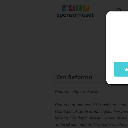
S
Om Reforma
Reforma säger det själv:
Reforma grundades 2011 och har sedan s
snabbast växande inredningsbutiker på n
hållbart tillverkade, kvalitativa och pris
andel till och med är tillverkade av åter