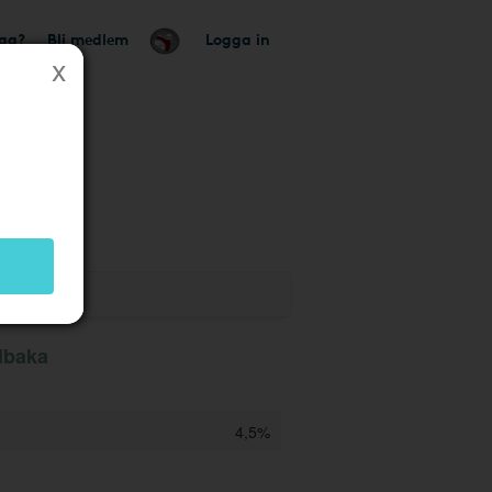
tag?
Bli medlem
Logga in
k
llbaka
4,5%