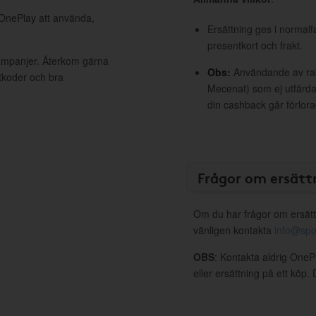
 OnePlay att använda,
Ersättning ges i normalf
presentkort och frakt.
kampanjer. Återkom gärna
Obs:
Användande av raba
ttkoder och bra
Mecenat) som ej utfärdat
din cashback går förlora
Frågor om ersätt
Om du har frågor om ersätt
vänligen kontakta
info@spo
OBS
: Kontakta aldrig OneP
eller ersättning på ett köp