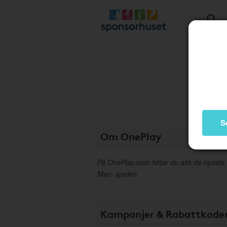
S
Om OnePlay
På OnePlay.com hittar du alla de nyaste
Mac- spelen.
Kampanjer & Rabattkode