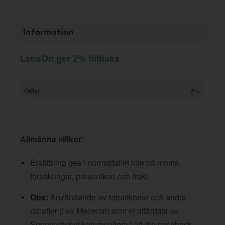
Information
LensOn ger 2% tillbaka
Order
2%
Allmänna villkor
:
Ersättning ges i normalfallet inte på moms,
försäkringar, presentkort och frakt.
Obs:
Användande av rabattkoder och andra
rabatter (t ex Mecenat) som ej utfärdats av
Sponsorhuset kan resultera i att din cashback