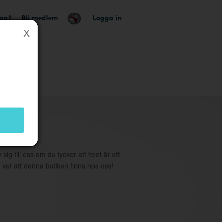
tag?
Bli medlem
Logga in
utik
 sig till oss om du tycker att felet är ett
 vet att denna butiken finns hos oss!