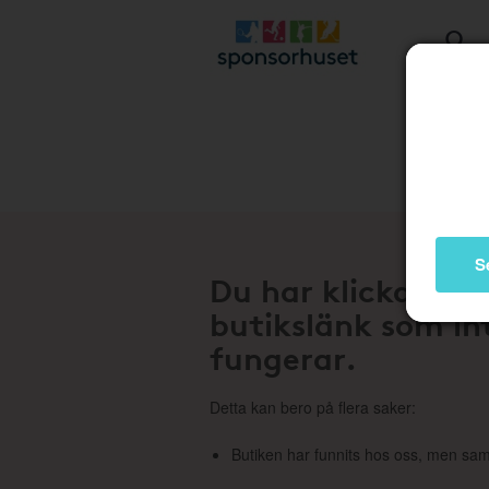
Stä
S
Du har klickat på
butikslänk som in
fungerar.
Detta kan bero på flera saker:
Butiken har funnits hos oss, men sam