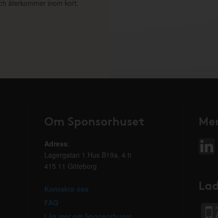
 och återkommer inom kort.
Om Sponsorhuset
Mer
Adress
:
Lagergatan 1 Hus B19a, 4 tr
415 11 Göteborg
Lad
Kontakta oss
FAQ
Läs mer om Sponsorhuset