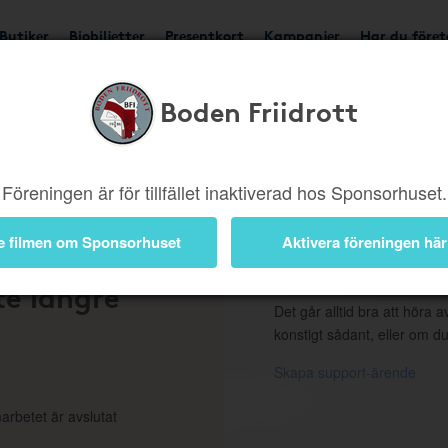
Butiker
Biobiljetter
Presentkort
Kampanjer
Har du före
Boden Friidrott
ngd eller borttagen b
Föreningen är för tillfället inaktiverad hos Sponsorhuset.
e filmen om Sponsorhuset
Aktivera föreningen här
 en
Support
te längre
Det går alltid bra att höra av
konstigt sådant, eller om du
Skapa support-ärende
arbetet är avslutat