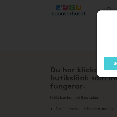
Stä
S
Du har klickat på
butikslänk som in
fungerar.
Detta kan bero på flera saker:
Butiken har funnits hos oss, men sam