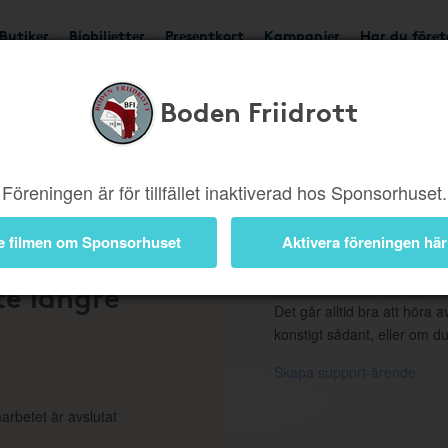
Butiker
Biobiljetter
Presentkort
Kampanjer
Har du före
Boden Friidrott
ngd eller borttagen b
Föreningen är för tillfället inaktiverad hos Sponsorhuset.
e filmen om Sponsorhuset
Aktivera föreningen här
 en
Support
te längre
Det går alltid bra att höra av
konstigt sådant, eller om du
Skapa support-ärende
arbetet är avslutat