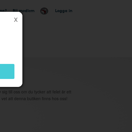
tag?
Bli medlem
Logga in
utik
 sig till oss om du tycker att felet är ett
 vet att denna butiken finns hos oss!