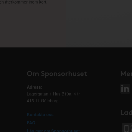
 och återkommer inom kort.
Om Sponsorhuset
Mer
Adress
:
Lagergatan 1 Hus B19a, 4 tr
415 11 Göteborg
Lad
Kontakta oss
FAQ
Läs mer om Sponsorhuset