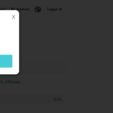
tag?
Bli medlem
Logga in
k
% tillbaka
2,5%