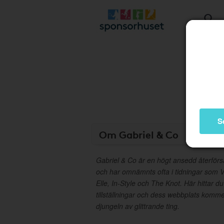
S
Om Gabriel & Co
Gabriel & Co är en högt ansedd återförs
och har omnämnts ofta i tidningar som 
Elle, In-Style och The Knot. Här hittar d
tillställningar och dess webbplats kommer 
djungeln av glittrande ting.