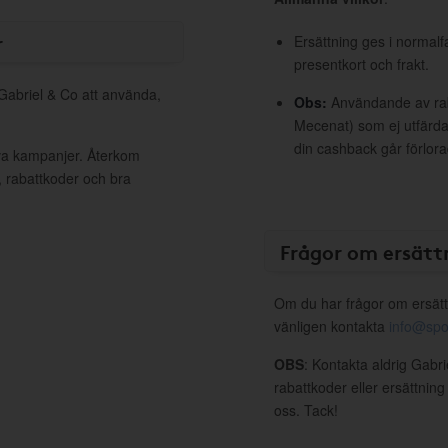
r
Ersättning ges i normalf
presentkort och frakt.
 Gabriel & Co att använda,
Obs:
Användande av raba
Mecenat) som ej utfärdat
din cashback går förlora
iva kampanjer. Återkom
, rabattkoder och bra
Frågor om ersätt
Om du har frågor om ersätt
vänligen kontakta
info@spo
OBS
: Kontakta aldrig Gabr
rabattkoder eller ersättnin
oss. Tack!