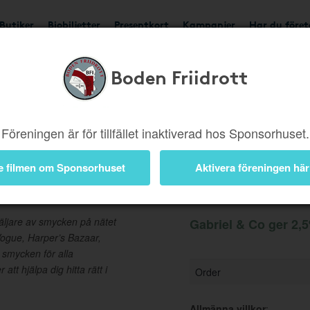
Butiker
Biobiljetter
Presentkort
Kampanjer
Har du före
Boden Friidrott
Ger 2,5%
Besök buti
Föreningen är för tillfället inaktiverad hos Sponsorhuset.
e filmen om Sponsorhuset
Aktivera föreningen här
Information
äljare av smycken på nätet
Gabriel & Co ger 2,5
Vogue, Harper’s Bazaar,
u smycken för alla
att hjälpa dig hitta rätt i
Order
Allmänna villkor
: