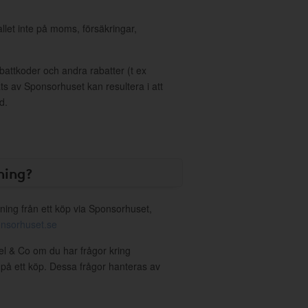
allet inte på moms, försäkringar,
ttkoder och andra rabatter (t ex
s av Sponsorhuset kan resultera i att
d.
ning?
ning från ett köp via Sponsorhuset,
nsorhuset.se
iel & Co om du har frågor kring
g på ett köp. Dessa frågor hanteras av