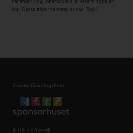
har frågor kring rabattkoder eller ersättning på ett
köp. Dessa frågor hanteras av oss. Tack!
Stötta föreningslivet
En del av AwardIt