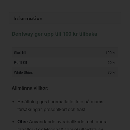
Information
Dentway ger upp till 100 kr tillbaka
Start Kit
100 kr
Refill Kit
50 kr
White Strips
75 kr
Allmänna villkor
:
Ersättning ges i normalfallet inte på moms,
försäkringar, presentkort och frakt.
Obs:
Användande av rabattkoder och andra
rabatter (t ex Mecenat) som ej utfärdats av