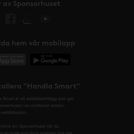
 av Sponsorhuset
da hem vår mobilapp
tallera "Handla Smart"
 Smart är ett webbläsartillägg som ger
onsorhuset i en minifierad version,
 i webbläsaren.
minns om Sponsorhuset när du
r en butik som finns ansluten hos oss.