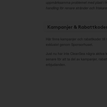
uppmärksamma problemet med plast i hav
handling för renare stränder och friskare
Kampanjer & Rabattkode
Här finns kampanjer och rabattkoder til
exklusivt genom Sponsorhuset.
Just nu har inte CleanSea några aktiva
senare för att ta del av kampanjer, raba
erbjudanden.