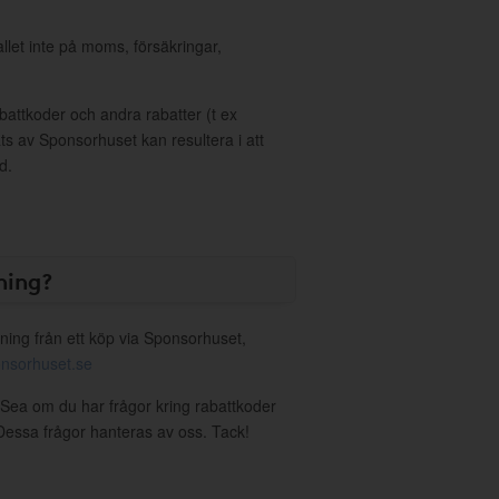
allet inte på moms, försäkringar,
ttkoder och andra rabatter (t ex
s av Sponsorhuset kan resultera i att
d.
ning?
ning från ett köp via Sponsorhuset,
nsorhuset.se
nSea om du har frågor kring rabattkoder
. Dessa frågor hanteras av oss. Tack!