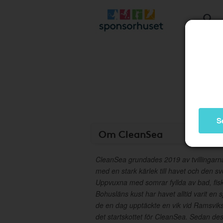
S
Om CleanSea
CleanSea grundades 2019 av tvillingarn
med en stark kärlek till havet och den s
Uppvuxna med somrar fyllda av bad, fis
Bohusläns kust har havet alltid varit en sj
de en dag upptäckte en vik vid Ramsviksl
det startskottet för CleanSea. Sedan des