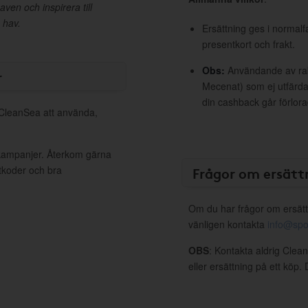
en och inspirera till
 hav.
Ersättning ges i normalf
presentkort och frakt.
Obs:
Användande av raba
r
Mecenat) som ej utfärdat
din cashback går förlora
l CleanSea att använda,
 kampanjer. Återkom gärna
ttkoder och bra
Frågor om ersätt
Om du har frågor om ersätt
vänligen kontakta
info@spo
OBS
: Kontakta aldrig Clea
eller ersättning på ett köp