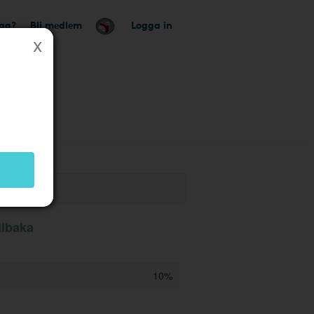
tag?
Bli medlem
Logga in
llbaka
10%