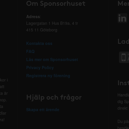
Om Sponsorhuset
Mer
Adress
:
Lagergatan 1 Hus B19a, 4 tr
415 11 Göteborg
Lad
Kontakta oss
FAQ
Läs mer om Sponsorhuset
Privacy Policy
Registrera ny förening
kor i
Ins
att
ta är
Hjälp och frågor
Handla
hop.
dig Sp
ta
direkt
Skapa ett ärende
dlar
ra!
Du på
besöke