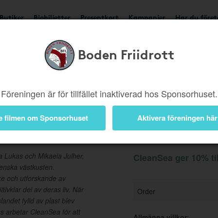
Butiker
Biobiljetter
Presentkort
Kampanjer
Har du före
Boden Friidrott
Ger 10%
Besök butik
Föreningen är för tillfället inaktiverad hos Sponsorhuset.
e filmen om Sponsorhuset
Aktivera föreningen här
Information
a Lukas och Mikaela Julher,
CleanSea ger 10% ti
venska västkusten.
ke och utforskande av
älvklar del av deras liv. När
Order
andet fylld av plast blev
s arbetar CleanSea för att
Allmänna villkor
: