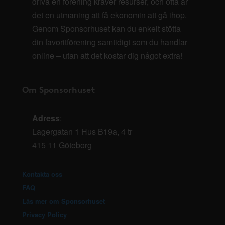
driva en förening kräver resurser, och ofta är
det en utmaning att få ekonomin att gå ihop.
Genom Sponsorhuset kan du enkelt stötta
din favoritförening samtidigt som du handlar
online – utan att det kostar dig något extra!
Om Sponsorhuset
Adress
:
Lagergatan 1 Hus B19a, 4 tr
415 11 Göteborg
Kontakta oss
FAQ
Läs mer om Sponsorhuset
Privacy Policy