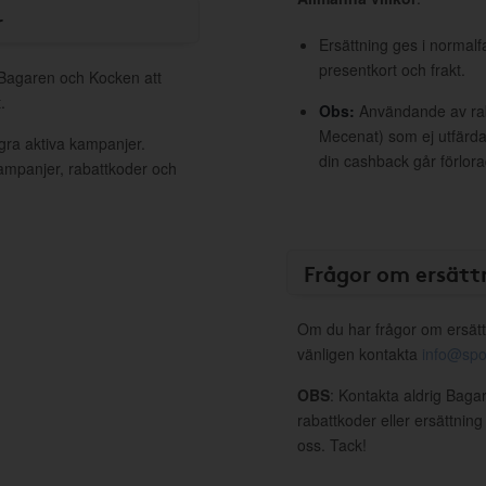
r
Ersättning ges i normalf
presentkort och frakt.
l Bagaren och Kocken att
.
Obs:
Användande av raba
Mecenat) som ej utfärdat
gra aktiva kampanjer.
din cashback går förlora
kampanjer, rabattkoder och
Frågor om ersätt
Om du har frågor om ersätt
vänligen kontakta
info@spo
OBS
: Kontakta aldrig Baga
rabattkoder eller ersättnin
oss. Tack!