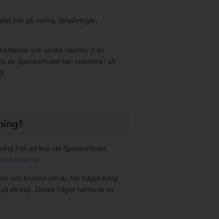
allet inte på moms, försäkringar,
ttkoder och andra rabatter (t ex
s av Sponsorhuset kan resultera i att
d.
ning?
ning från ett köp via Sponsorhuset,
nsorhuset.se
ren och Kocken om du har frågor kring
g på ett köp. Dessa frågor hanteras av