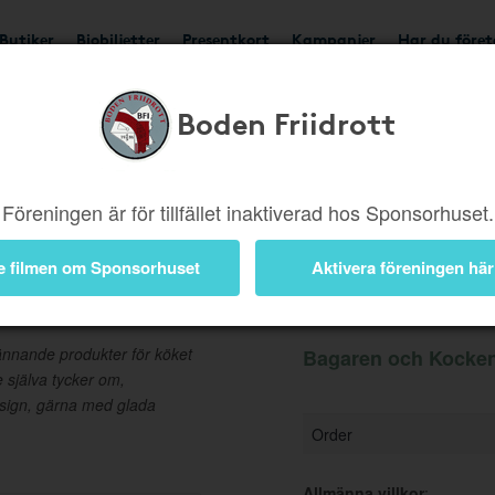
Butiker
Biobiljetter
Presentkort
Kampanjer
Har du före
Boden Friidrott
Ger 2%
Besök butik
Föreningen är för tillfället inaktiverad hos Sponsorhuset.
e filmen om Sponsorhuset
Aktivera föreningen här
Information
pännande produkter för köket
Bagaren och Kocken 
 själva tycker om,
esign, gärna med glada
Order
Allmänna villkor
: