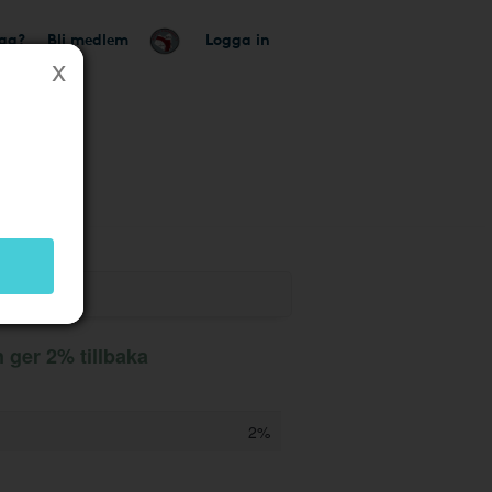
tag?
Bli medlem
Logga in
ger 2% tillbaka
2%