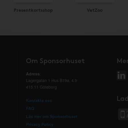
Presentkortsshop
VetZoo
Om Sponsorhuset
Mer
Adress
:
Lagergatan 1 Hus B19a, 4 tr
415 11 Göteborg
Lad
Kontakta oss
FAQ
Läs mer om Sponsorhuset
Privacy Policy