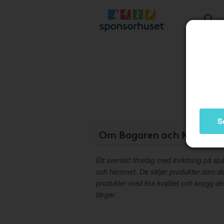
S
Om Bagaren och Kocken
Ett svenskt företag med inriktning på s
och hemmet. De säljer produkter som de
produkter med bra kvalitet och snygg d
färger.