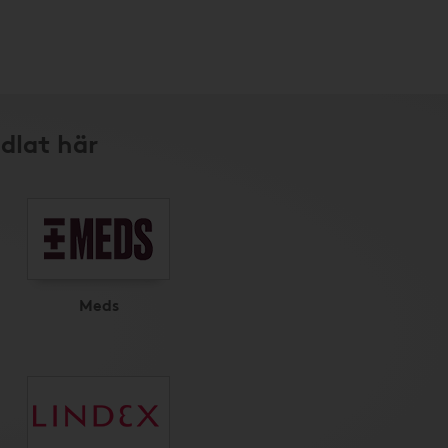
dlat här
Meds