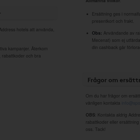
Allmänna villkor
:
r
Ersättning ges i normalf
presentkort och frakt.
 Address hotels att använda,
Obs:
Användande av raba
Mecenat) som ej utfärdat
din cashback går förlora
ktiva kampanjer. Återkom
, rabattkoder och bra
Frågor om ersätt
Om du har frågor om ersätt
vänligen kontakta
info@spo
OBS
: Kontakta aldrig Addr
rabattkoder eller ersättnin
oss. Tack!