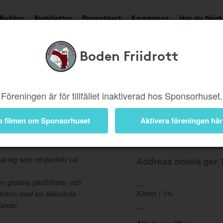
Butiker
Biobiljetter
Presentkort
Kampanjer
Har du före
Boden Friidrott
Ger 1%
Besök butik
Föreningen är för tillfället inaktiverad hos Sponsorhuset.
e filmen om Sponsorhuset
Aktivera föreningen här
Information
t sig som ett perfekt val
Address hotels ger 1
__
den globala gästfrihets- och
|Order | 1%
märken med sin älskvärda
__
darder.