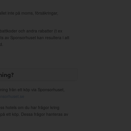
allet inte på moms, försäkringar,
ttkoder och andra rabatter (t ex
s av Sponsorhuset kan resultera i att
d.
ning?
ning från ett köp via Sponsorhuset,
nsorhuset.se
ess hotels om du har frågor kring
g på ett köp. Dessa frågor hanteras av