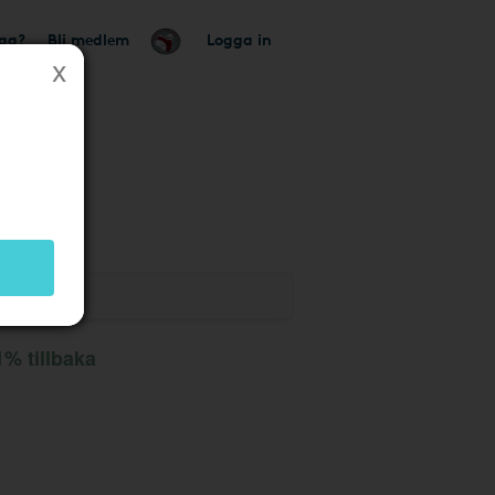
tag?
Bli medlem
Logga in
% tillbaka