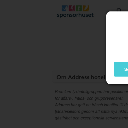
S
Om Address hotels
Premium-lyxhotellgruppen har positionera
för affärs-, fritids- och gruppresenärer.
Address har gett en fräsch identitet till 
tjänstesektorn genom att sätta nya rikt
gästfrihet och exceptionella servicestan