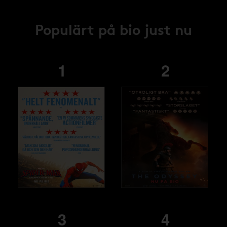
Populärt på bio just nu
1
2
3
4