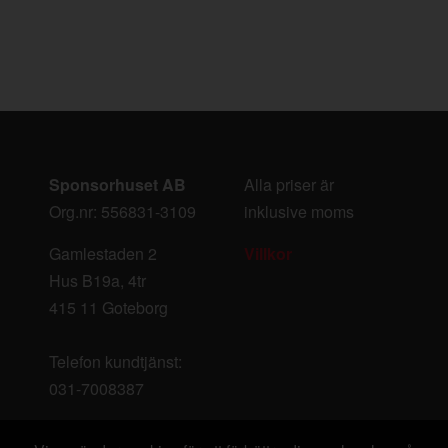
Sponsorhuset AB
Alla priser är
Org.nr: 556831-3109
inklusive moms
Gamlestaden 2
Villkor
Hus B19a, 4tr
415 11 Goteborg
Telefon kundtjänst:
031-7008387