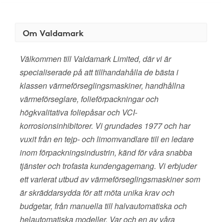
Om Valdamark
Välkommen till Valdamark Limited, där vi är
specialiserade på att tillhandahålla de bästa i
klassen värmeförseglingsmaskiner, handhållna
värmeförseglare, folieförpackningar och
högkvalitativa foliepåsar och VCI-
korrosionsinhibitorer. Vi grundades 1977 och har
vuxit från en tejp- och limomvandlare till en ledare
inom förpackningsindustrin, känd för våra snabba
tjänster och trofasta kundengagemang. Vi erbjuder
ett varierat utbud av värmeförseglingsmaskiner som
är skräddarsydda för att möta unika krav och
budgetar, från manuella till halvautomatiska och
helautomatiska modeller. Var och en av våra