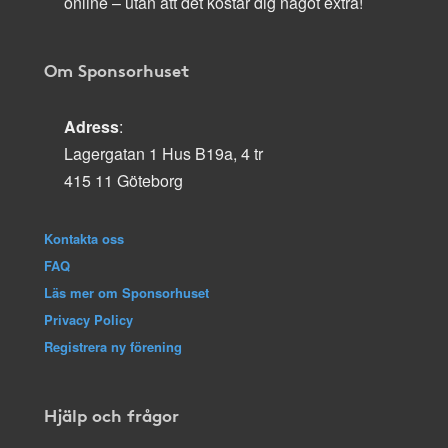
online – utan att det kostar dig något extra!
Om Sponsorhuset
Adress
:
Lagergatan 1 Hus B19a, 4 tr
415 11 Göteborg
Kontakta oss
FAQ
Läs mer om Sponsorhuset
Privacy Policy
Registrera ny förening
Hjälp och frågor