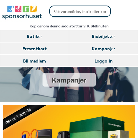
Köp genom denna sida stöttar SFK Blåknuten
Butiker
Biobiljetter
Presentkort
Kampanjer
Bli medlem
Logga in
Kampanjer
Går ut 9 aug -26