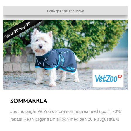
Fello ger 130 kr tillbaka
Går ut 20 aug -26
SOMMARREA
Just nu pågår VetZoo's stora sommarrea med upp till 70%
rabatt! Rean pågår fram till och med den 20:e augusti🦜🌼