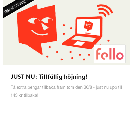
Går ut 30 aug -26
JUST NU: Tillfällig höjning!
Få extra pengar tillbaka fram tom den 30/8 - just nu upp till
143 kr tillbaka!