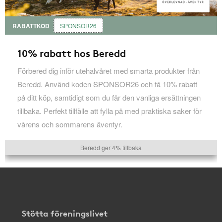
RABATTKOD
SPONSOR26
10% rabatt hos Beredd
Förbered dig inför utehalvåret med smarta produkter från
Beredd. Använd koden SPONSOR26 och få 10% rabatt
på ditt köp, samtidigt som du får den vanliga ersättningen
tillbaka. Perfekt tillfälle att fylla på med praktiska saker för
vårens och sommarens äventyr.
Beredd ger 4% tillbaka
Stötta föreningslivet