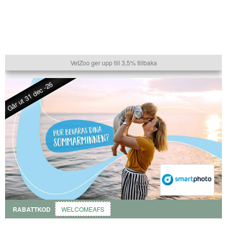
VetZoo ger upp till 3,5% tillbaka
Går ut 31 dec -26
RABATTKOD
WELCOMEAFS