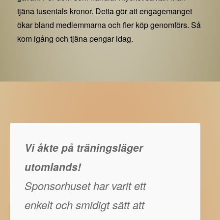
tjäna tusentals kronor. Detta gör att engagemanget
ökar bland medlemmarna och fler köp genomförs. Så
kom igång och tjäna pengar idag.
Vi åkte på träningsläger
utomlands!
Sponsorhuset har varit ett
enkelt och smidigt sätt att