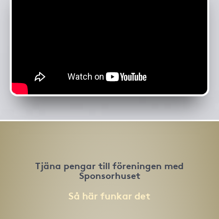
Tjäna pengar till föreningen med
Sponsorhuset
Så här funkar det