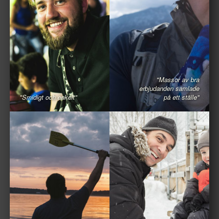
"Massor av bra
erbjudanden samlade
"Smidigt och enkelt"
på ett ställe"