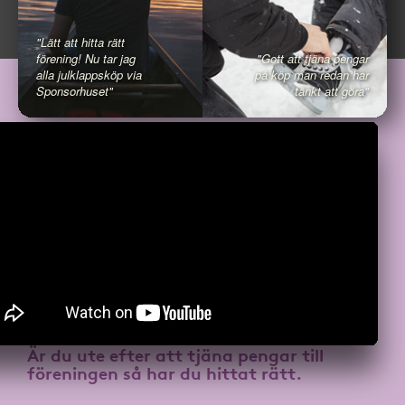
"Lätt att hitta rätt
förening! Nu tar jag
"Gott att tjäna pengar
alla julklappsköp via
på köp man redan har
Sponsorhuset"
tänkt att göra"
Är du ute efter att
tjäna pengar till
föreningen
så har du hittat rätt.