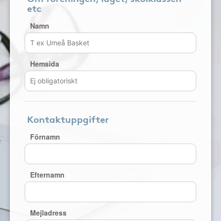
etc
Namn
Hemsida
Kontaktuppgifter
Förnamn
Efternamn
Mejladress