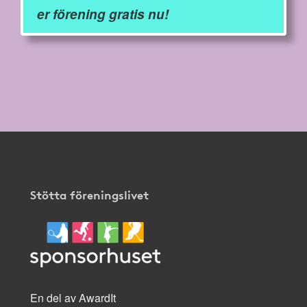
er förening gratis nu!
Stötta föreningslivet
En del av AwardIt