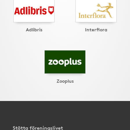
Adlibris
Interflora
Zooplus
Stötta föreningslivet