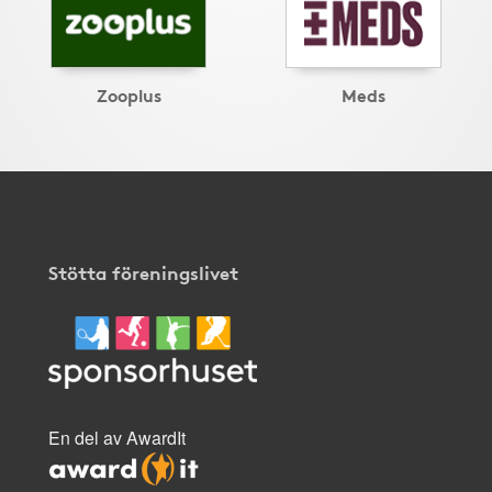
Zooplus
Meds
Stötta föreningslivet
En del av AwardIt