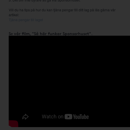
Vill du ha tips på hur du kan tjäna pengar till ditt lag på läs gärna vår
artikel:
Tjäna pengar till laget
Se vår film, "Så här funkar Sponsorhuset".