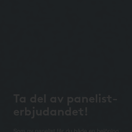
Ta del av panelist-
erbjudandet!
Som ny panelist får du både en belöning