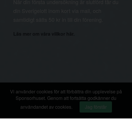
När din första undersökning är slutförd får du
din Sverigelott inom kort via mail, och
samtidigt sätts 50 kr in till din förening.
Läs mer om våra villkor här.
Vi använder cookies för att förbättra din upplevelse på
Sponsorhuset. Genom att fortsätta godkänner du
användandet av cookies.
Jag förstår