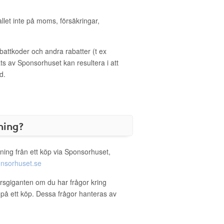
allet inte på moms, försäkringar,
ttkoder och andra rabatter (t ex
s av Sponsorhuset kan resultera i att
d.
ning?
ning från ett köp via Sponsorhuset,
nsorhuset.se
orsgiganten om du har frågor kring
g på ett köp. Dessa frågor hanteras av