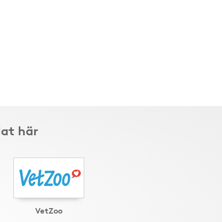
lat här
VetZoo