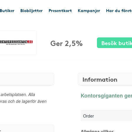
Butiker
Biobiljetter
Presentkort
Kampanjer
Har du före
Ger 2,5%
Besök buti
Information
 arbetsplatsen. Alla
Kontorsgiganten ger
as och de lagerför även
Order
r
Allmänna villkor
: