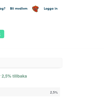
tag?
Bli medlem
Logga in
k
 2,5% tillbaka
2,5%