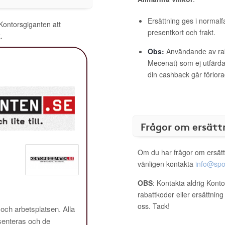
Ersättning ges i normalf
 Kontorsgiganten att
presentkort och frakt.
.
Obs:
Användande av raba
Mecenat) som ej utfärdat
din cashback går förlora
Frågor om ersätt
Om du har frågor om ersätt
vänligen kontakta
info@spo
OBS
: Kontakta aldrig Kont
rabattkoder eller ersättnin
oss. Tack!
 och arbetsplatsen. Alla
enteras och de