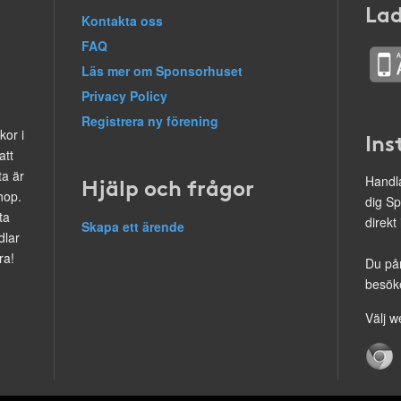
Lad
Kontakta oss
FAQ
Läs mer om Sponsorhuset
Privacy Policy
Registrera ny förening
kor i
Ins
att
ta är
Hjälp och frågor
Handla
hop.
dig Sp
ta
direkt
Skapa ett ärende
dlar
ra!
Du på
besöke
Välj w