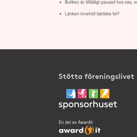
Butiken är tillfälligt pausad hos oss,
Länken innehöll faktiska fel?
Stötta föreningslivet
En del av AwardIt