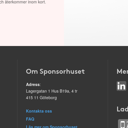
 och återkommer inom kort.
Om Sponsorhuset
Mer
Adress
:
Lagergatan 1 Hus B19a, 4 tr
415 11 Göteborg
Lad
Kontakta oss
FAQ
Läs mer om Sponsorhuset