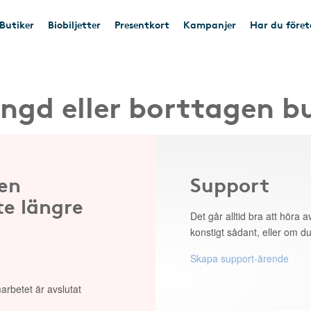
Butiker
Biobiljetter
Presentkort
Kampanjer
Har du före
ngd eller borttagen b
 en
Support
te längre
Det går alltid bra att höra av
konstigt sådant, eller om du
Skapa support-ärende
arbetet är avslutat